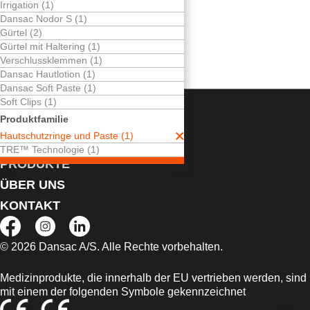
Irrigation (1)
Hautschutzringe
Dansac Nodor S (1)
Dreifacher
Gürtel (2)
Schutz der Haut.
Gürtel mit Haltering (1)
Verschlussklemmen (1)
Dansac Hautlotion (1)
Dansac Soft Paste (1)
Soft Clips (1)
Produktfamilie
LEBEN MIT DEM STOMA
Hautschutzringe und Paste (1)
SERVICES
TRE™ Technologie (1)
PRODUKTE
ÜBER UNS
KONTAKT
© 2026 Dansac A/S. Alle Rechte vorbehalten.
Medizinprodukte, die innerhalb der EU vertrieben werden, sind
mit einem der folgenden Symbole gekennzeichnet