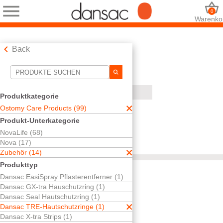
0
Warenko
Back
Suchwerkzeuge
Ihre Auswahl:
Produktkategorie
Ostomy Care Products
Ostomy Care Products (99)
Zubehör
Produkt-Unterkategorie
Dansac TRE-Hautschutzringe
NovaLife (68)
Hautschutzringe und Paste
Nova (17)
Ihre Auswahl hat
1
Ergebnisse ergeben
Zubehör (14)
Sortieren nach:
Produkttyp
Dansac EasiSpray Pflasterentferner (1)
Dansac GX-tra Hauschutzring (1)
Dansac Seal Hautschutzring (1)
Kostenlos testen
Dansac TRE-Hautschutzringe (1)
Dansac
Dansac X-tra Strips (1)
TRE™-