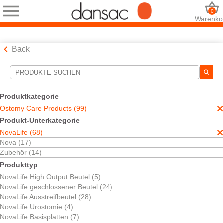
0
Warenko
Back
Suchwerkzeuge
Ihre Auswahl:
Produktkategorie
Ostomy Care Products
Ostomy Care Products (99)
NovaLife
Produkt-Unterkategorie
Ihre Auswahl hat
68
Ergebnisse ergeben
NovaLife (68)
Sortieren nach:
Nova (17)
Zubehör (14)
Produkttyp
NovaLife High Output Beutel (5)
NovaLife geschlossener Beutel (24)
NovaLife Ausstreifbeutel (28)
NovaLife Urostomie (4)
NovaLife Basisplatten (7)