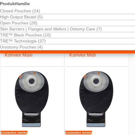
Produktfamilie
Closed Pouches (24)
High Output Beutel (5)
Open Pouches (28)
Skin Barriers | Flanges and Wafers | Ostomy Care (7)
TRE™ Black Pouches (10)
Kostenlos testen
Kostenlos testen
TRE™ Technologie (37)
NovaLife TRE™ 1 Black
NovaLife TRE™ 1 Black
Urostomy Pouches (4)
Ausstreifbeutel Soft
Ausstreifbeutel Soft
Konvex Maxi
Konvex Midi
Kostenlos testen
Kostenlos testen