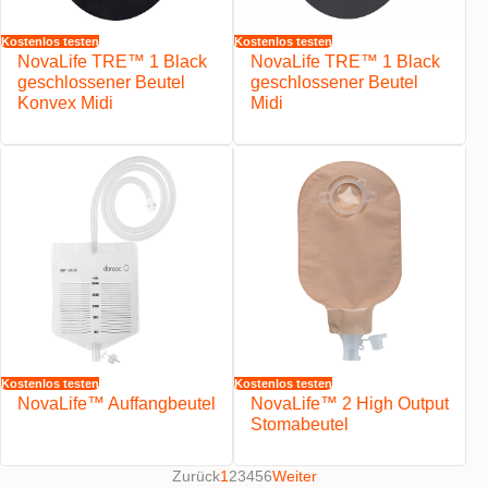
Kostenlos testen
Kostenlos testen
NovaLife TRE™ 1 Black
NovaLife TRE™ 1 Black
geschlossener Beutel
geschlossener Beutel
Konvex Midi
Midi
Kostenlos testen
Kostenlos testen
NovaLife™ Auffangbeutel
NovaLife™ 2 High Output
Stomabeutel
Zurück
1
2
3
4
5
6
Weiter