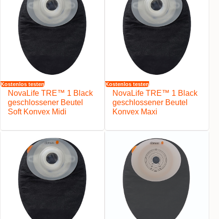
Kostenlos testen
Kostenlos testen
NovaLife TRE™ 1 Black
NovaLife TRE™ 1 Black
geschlossener Beutel
geschlossener Beutel
Soft Konvex Midi
Konvex Maxi