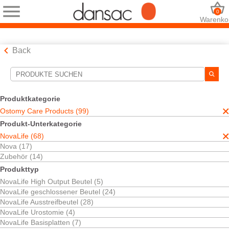
0
Warenko
Back
Suchwerkzeuge
Ihre Auswahl:
Produktkategorie
Ostomy Care Products
Ostomy Care Products (99)
NovaLife
Produkt-Unterkategorie
Ihre Auswahl hat
68
Ergebnisse ergeben
NovaLife (68)
Sortieren nach:
Nova (17)
Zubehör (14)
Produkttyp
NovaLife High Output Beutel (5)
NovaLife geschlossener Beutel (24)
NovaLife Ausstreifbeutel (28)
NovaLife Urostomie (4)
NovaLife Basisplatten (7)