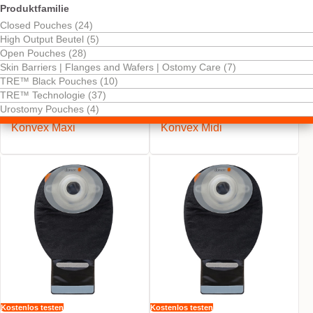
Produktfamilie
Closed Pouches (24)
High Output Beutel (5)
Open Pouches (28)
Skin Barriers | Flanges and Wafers | Ostomy Care (7)
TRE™ Black Pouches (10)
Kostenlos testen
Kostenlos testen
TRE™ Technologie (37)
NovaLife TRE™ 1 Black
NovaLife TRE™ 1 Black
Urostomy Pouches (4)
Ausstreifbeutel Soft
Ausstreifbeutel Soft
Konvex Maxi
Konvex Midi
Kostenlos testen
Kostenlos testen