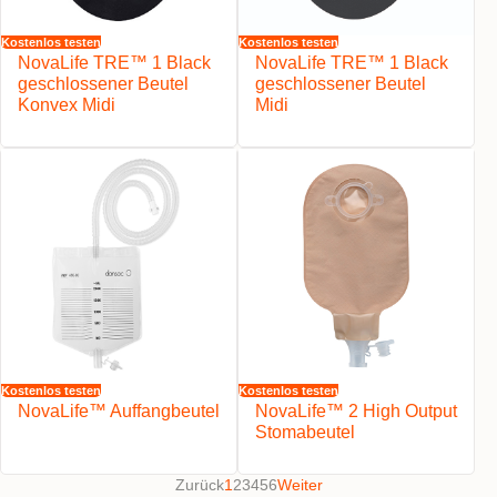
Kostenlos testen
Kostenlos testen
NovaLife TRE™ 1 Black
NovaLife TRE™ 1 Black
geschlossener Beutel
geschlossener Beutel
Konvex Midi
Midi
Kostenlos testen
Kostenlos testen
NovaLife™ Auffangbeutel
NovaLife™ 2 High Output
Stomabeutel
Zurück
1
2
3
4
5
6
Weiter