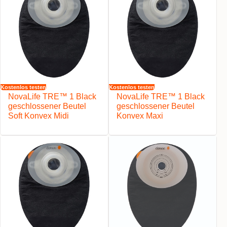
Kostenlos testen
Kostenlos testen
NovaLife TRE™ 1 Black
NovaLife TRE™ 1 Black
geschlossener Beutel
geschlossener Beutel
Soft Konvex Midi
Konvex Maxi