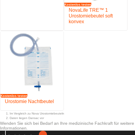
Weicher, wasserabweisender Vliesstoffüberzug. Erhältlich bei
Kostenlos testen
beigen Beuteln
NovaLife TRE™ 1
Das EasiView™ Sichtfenster unterstützt eine einfache Beobachtung
Urostomiebeutel soft
des Stomas
konvex
Das Mehrkammersystem und die Diskretionspunkte reduzieren das
1
Ausbeulen des Beutels
Die Rücklaufsperre reduziert den Rückfluss von Urin aus dem
2
Beutel zum Stoma
Ein verbesserter Auslass mit Tropfenanzeige und
Durchflusskontrollfunktion. Entwickelt, um sicher, effektiv und
einfach in der Anwendung zu sein
Klick-Verbindung für eine einfache Verbindung an den Nachtbeutel
Die zwei Diskretionspunkte des NovaLife Urostomiebeutels sorgen
für ein optisch schlankeres Profi im oberen Bereich des Beutels - für
mehr Diskretion und Komfort
Kostenlos testen
Urostomie Nachtbeutel
Im Vergleich zu Nova Urostomiebeuteln
Daten liegen Dansac vor
Wenden Sie sich bei Bedarf an Ihre medizinische Fachkraft für weitere
Informationen.