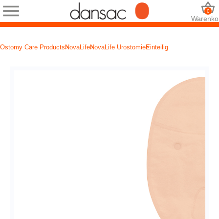
0
Warenko
Ostomy Care Products
NovaLife
NovaLife Urostomie
Einteilig