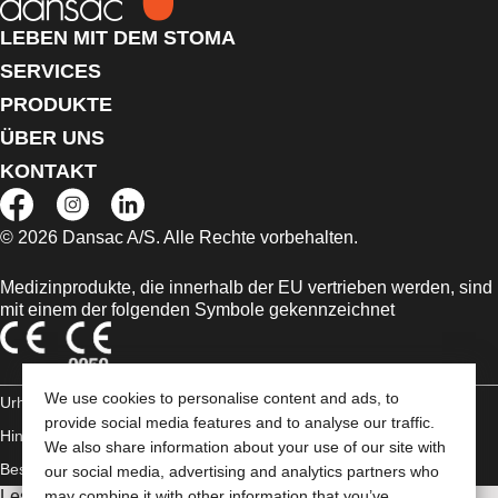
LEBEN MIT DEM STOMA
SERVICES
PRODUKTE
ÜBER UNS
KONTAKT
© 2026 Dansac A/S. Alle Rechte vorbehalten.
Medizinprodukte, die innerhalb der EU vertrieben werden, sind
mit einem der folgenden Symbole gekennzeichnet
We use cookies to personalise content and ads, to
Urheberrechts-
provide social media features and to analyse our traffic.
Hinweis/Nutzungsbedingungen
Impressum
Datenschutz-
We also share information about your use of our site with
Bestimmungen
Umgang mit Cookies
our social media, advertising and analytics partners who
Lesen Sie vor der Verwendung der angeführten Produkte
may combine it with other information that you’ve