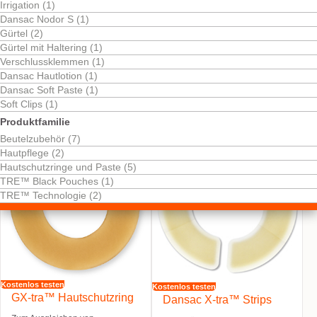
Irrigation (1)
Dansac Nodor S (1)
Gürtel (2)
Gürtel mit Haltering (1)
Verschlussklemmen (1)
Dansac Hautlotion (1)
Dansac Soft Paste (1)
Kostenlos testen
Stomagürtel schwarz
Soft Clips (1)
Produktfamilie
Beutelzubehör (7)
Hautpflege (2)
Hautschutzringe und Paste (5)
TRE™ Black Pouches (1)
TRE™ Technologie (2)
Kostenlos testen
Kostenlos testen
GX-tra™ Hautschutzring
Dansac X-tra™ Strips