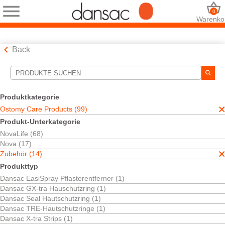
0
Warenko
Back
Suchwerkzeuge
Ihre Auswahl:
Produktkategorie
Ostomy Care Products
Ostomy Care Products (99)
Zubehör
Produkt-Unterkategorie
Ihre Auswahl hat
14
Ergebnisse ergeben
NovaLife (68)
Sortieren nach:
Nova (17)
Zubehör (14)
Produkttyp
Dansac EasiSpray Pflasterentferner (1)
Kostenlos testen
Dansac GX-tra Hauschutzring (1)
Dansac TRE™-
Dansac Seal Hautschutzring (1)
Hautschutzringe
Dansac TRE-Hautschutzringe (1)
Dreifacher Schutz der Haut.
Dansac X-tra Strips (1)