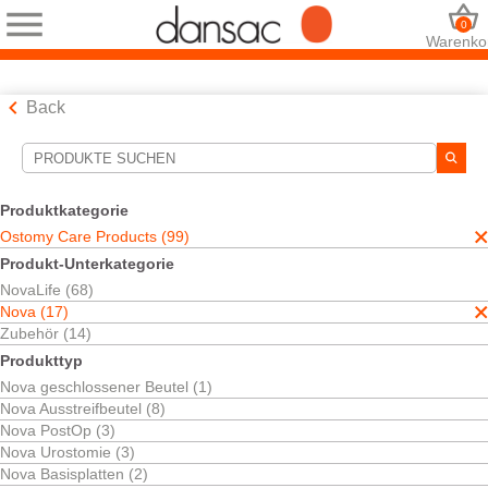
0
Warenko
Back
Suchwerkzeuge
Ihre Auswahl:
Produktkategorie
Ostomy Care Products
Ostomy Care Products (99)
Nova
Produkt-Unterkategorie
Ihre Auswahl hat
17
Ergebnisse ergeben
NovaLife (68)
Sortieren nach:
Nova (17)
Zubehör (14)
Produkttyp
Nova geschlossener Beutel (1)
Nova Ausstreifbeutel (8)
Nova PostOp (3)
Nova Urostomie (3)
Nova Basisplatten (2)