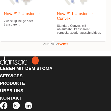
Nova™ 2 Urostomie
Nova™ 1 Urostomie
Convex
Zweiteilig, beige oder
transparent.
Standard Convex, mit
Ablaufhahn, transparent,
vorgestanzt oder ausschneidbar.
Zurück
1
2
Weiter
LEBEN MIT DEM STOMA
SERVICES
PRODUKTE
ÜBER UNS
KONTAKT