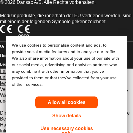
© 2026 Dansac A/S. Alle Rechte vorbehalten.
Medizinprodukte, die innerhalb der EU vertrieben werden, sind
mit einem der folgenden Symbole gekennzeichnet
We use cookies to personalise content and ads, to
Urheberrechts-
provide social media features and to analyse our traffic.
Hinweis/Nutzungsbedingungen
Impressum
Datenschutz-
We also share information about your use of our site with
Bestimmungen
Umgang mit Cookies
our social media, advertising and analytics partners who
Lesen Sie vor der Verwendung der angeführten Produkte
may combine it with other information that you’ve
unbedingt die gesamte Gebrauchsanweisung, die dem
provided to them or that they’ve collected from your use
jeweiligen Produkt beiliegt
. Dort finden Sie Angaben zum
of their services.
Verwendungszweck, eine Beschreibung, Kontraindikationen,
Warnhinweise, Vorsichtsmaßnahmen, Angaben zu
unerwünschten Ereignissen und die Gebrauchsanweisung.
Allow all cookies
Die hier enthaltenen Informationen stellen keine medizinische
Show details
Beratung dar und ersetzen nicht die Beratung durch Ihren
Hausarzt oder andere Gesundheitsfachkräfte. Diese
Use necessary cookies
Informationen stellen keine Handlungsanleitung bei einem