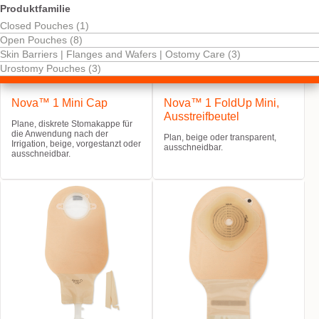
Produktfamilie
Closed Pouches (1)
Open Pouches (8)
Skin Barriers | Flanges and Wafers | Ostomy Care (3)
Urostomy Pouches (3)
Nova™ 1 Mini Cap
Nova™ 1 FoldUp Mini,
Ausstreifbeutel
Plane, diskrete Stomakappe für
die Anwendung nach der
Plan, beige oder transparent,
Irrigation, beige, vorgestanzt oder
ausschneidbar.
ausschneidbar.