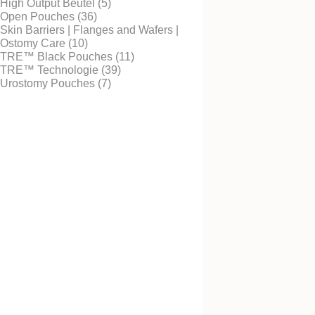
High Output Beutel (5)
Open Pouches (36)
Skin Barriers | Flanges and Wafers |
Ostomy Care (10)
Kostenlos testen
TRE™ Black Pouches (11)
Stomagürtel schwar
TRE™ Technologie (39)
Urostomy Pouches (7)
Kostenlos testen
NovaLife TRE™ 1 B
Ausstreifbeutel Kon
Maxi