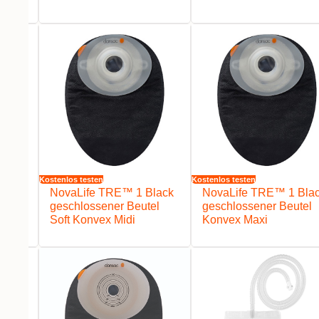
Kostenlos testen
Kostenlos testen
lack
NovaLife TRE™ 1 Black
NovaLife TRE™ 1 Bla
el
geschlossener Beutel
geschlossener Beutel
Soft Konvex Midi
Konvex Maxi