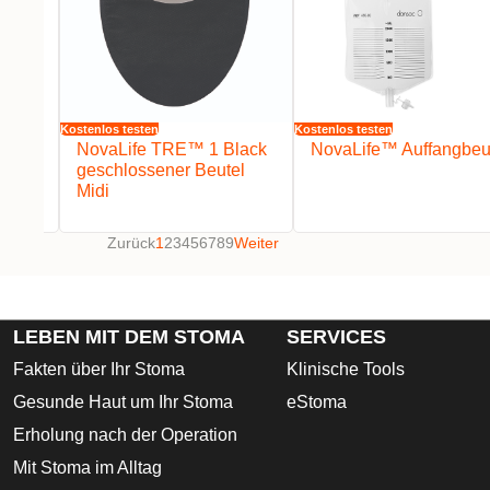
Kostenlos testen
Kostenlos testen
lack
NovaLife TRE™ 1 Black
NovaLife™ Auffangbeu
el
geschlossener Beutel
Midi
Zurück
1
2
3
4
5
6
7
8
9
Weiter
LEBEN MIT DEM STOMA
SERVICES
Fakten über Ihr Stoma
Klinische Tools
Gesunde Haut um Ihr Stoma
eStoma
Erholung nach der Operation
Mit Stoma im Alltag