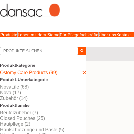
Produkte
Leben mit dem Stoma
Für Pflegefachkräfte
Über uns
Kontakt
Ihre Auswahl:
Ostomy Care Products
Produktkategorie
Ihre Auswahl hat
99
Erge
Ostomy Care Products (99)
Produkt-Unterkategorie
NovaLife (68)
Nova (17)
Zubehör (14)
Produktfamilie
Beutelzubehör (7)
Closed Pouches (25)
Hautpflege (2)
Hautschutzringe und Paste (5)