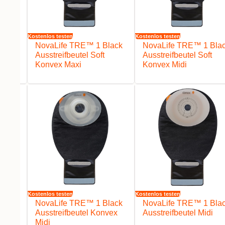
Kostenlos testen
Kostenlos testen
z
NovaLife TRE™ 1 Black
NovaLife TRE™ 1 Bla
Ausstreifbeutel Soft
Ausstreifbeutel Soft
Konvex Maxi
Konvex Midi
Kostenlos testen
Kostenlos testen
lack
NovaLife TRE™ 1 Black
NovaLife TRE™ 1 Bla
vex
Ausstreifbeutel Konvex
Ausstreifbeutel Midi
Midi