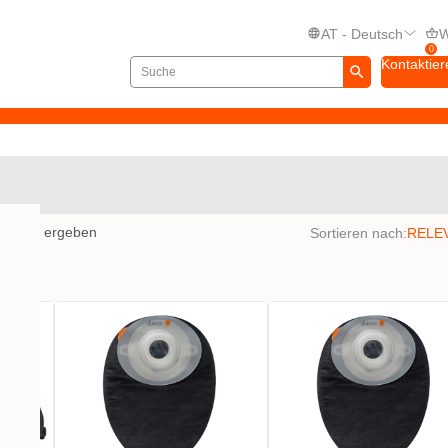
AT - Deutsch
W
0
Kontaktier
bnisse ergeben
Sortieren nach: