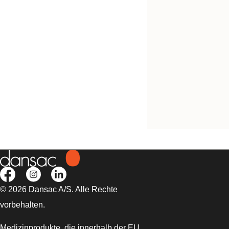
Kostenlos testen
NovaLife TRE™ 1 B
geschlossener Beut
Konvex Midi
© 2026 Dansac A/S. Alle Rechte
vorbehalten.
Medizinprodukte, die innerhalb der EU