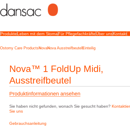
Produkte
Leben mit dem Stoma
Für Pflegefachkräfte
Über uns
Kontakt
Ostomy Care Products
Nova
Nova Ausstreifbeutel
Einteilig
Nova™ 1 FoldUp Midi,
Ausstreifbeutel
Produktinformationen ansehen
Sie haben nicht gefunden, wonach Sie gesucht haben?
Kontaktie
Sie uns
Gebrauchsanleitung