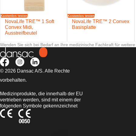
Kostenlos testen
Kostenlos testen
NovaLife TRE™ 1 Soft
NovaLife TRE™ 2 Convex
Convex Midi,
Basisplatte
Ausstreifbeutel
Wenden Sie sich bei Bedarf an Ihre medizinische Fachkraft für weitere
© 2026 Dansac A/S. Alle Rechte
vorbehalten.
Medizinprodukte, die innerhalb der EU
vertrieben werden, sind mit einem der
folgenden Symbole gekennzeichnet