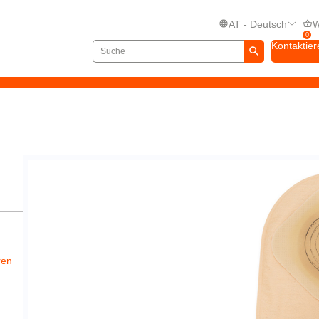
AT - Deutsch
W
0
Kontaktier
ren