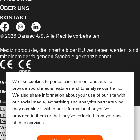
ÜBER UNS
KONTAKT
© 2026 Dansac A/S. Alle Rechte vorbehalten.
Medizinprodukte, die innerhalb der EU vertrieben werden, sind
mit einem der folgenden Symbole gekennzeichnet
We use cookies to personalise content and ads, to
Urheberrechts-
provide social media features and to analyse our traffic.
Hinweis/Nutzungsbedingungen
Impressum
Datenschutz-
We also share information about your use of our site with
Bestimmungen
Umgang mit Cookies
our social media, advertising and analytics partners who
Lesen Sie vor der Verwendung der angeführten Produkte
may combine it with other information that you’ve
unbedingt die gesamte Gebrauchsanweisung, die dem
provided to them or that they’ve collected from your use
jeweiligen Produkt beiliegt
. Dort finden Sie Angaben zum
of their services.
Verwendungszweck, eine Beschreibung, Kontraindikationen,
Warnhinweise, Vorsichtsmaßnahmen, Angaben zu