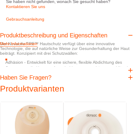
Sie haben nicht gefunden, wonach Sie gesucht haben?
Kontaktieren Sie uns
Gebrauchsanleitung
Produktbeschreibung und Eigenschaften
Der NovaLife TRE™ Hautschutz verfügt über eine innovative
Mehr Informationen
Technologie, die auf natürliche Weise zur Gesunderhaltung der Haut
beiträgt. Konzipiert mit drei Schutzwällen:
Adhäsion - Entwickelt für eine sichere, flexible Abdichtung des
Stomas, um die Haut vor Ausscheidungen zu schützen und für eine
einfache Entfernung nach der Anwendung.
Haben Sie Fragen?
Absorption - Hilft überschüssige Feuchtigkeit aufzunehmen, um das
natürliche Gleichgewicht der Haut zu erhalten.
Produktvarianten
pH-Balance - Entwickelt, um die hautschädigenden Auswirkungen
von Verdauungsenzymen auszugleichen.
Zu viel Schutz gibt es nicht, wenn es um peristomale Haut geht.
Eigenschaften
Die 6 mm softe Konvexität mit integriertem weichen und flexiblen
Einlagering für die gute Positionierung des Stomas im Beutel