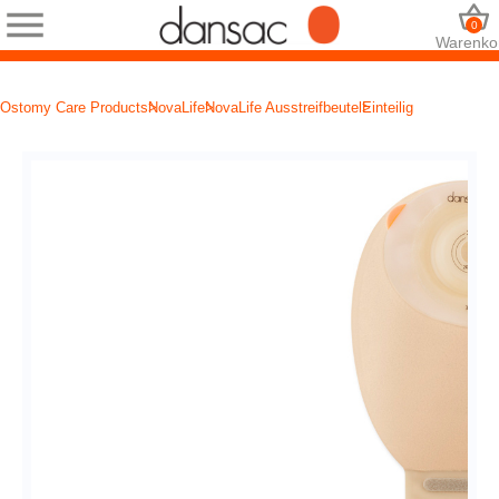
0
Warenko
Ostomy Care Products
NovaLife
NovaLife Ausstreifbeutel
Einteilig