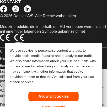
KONTAKT
© 2026 Dansac A/S. Alle Rechte vorbehalten.
Medizinprodukte, die innerhalb der EU vertrieben werden, sind
mit einem der folgenden Symbole gekennzeichnet
We use cookies to personalise content and ads, to
Urheberrechts-
provide social media features and to analyse our traffic.
Hinweis/Nutzungsbedingungen
Impressum
Datenschutz-
We also share information about your use of our site with
Bestimmungen
Umgang mit Cookies
our social media, advertising and analytics partners who
Lesen Sie vor der Verwendung der angeführten Produkte
may combine it with other information that you’ve
unbedingt die gesamte Gebrauchsanweisung, die dem
provided to them or that they’ve collected from your use
jeweiligen Produkt beiliegt
. Dort finden Sie Angaben zum
of their services.
Verwendungszweck, eine Beschreibung, Kontraindikationen,
Warnhinweise, Vorsichtsmaßnahmen, Angaben zu
unerwünschten Ereignissen und die Gebrauchsanweisung.
Allow all cookies
Die hier enthaltenen Informationen stellen keine medizinische