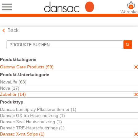
0
Warenko
Back
Suchwerkzeuge
Ihre Auswahl:
Produktkategorie
Ostomy Care Products
Ostomy Care Products (99)
Zubehör
Produkt-Unterkategorie
Dansac X-tra Strips
NovaLife (68)
Ihre Auswahl hat
1
Ergebnisse ergeben
Nova (17)
Sortieren nach:
Zubehör (14)
Produkttyp
Dansac EasiSpray Pflasterentferner (1)
Dansac GX-tra Hauschutzring (1)
Dansac Seal Hautschutzring (1)
Dansac TRE-Hautschutzringe (1)
Dansac X-tra Strips (1)