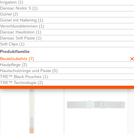
Irrigation (1)
Dansac Nodor S (1)
Gürtel (2)
Gürtel mit Haltering (1)
Verschlussklemmen (1)
Dansac Hautlotion (1)
Dansac Soft Paste (1)
Soft Clips (1)
Kostenlos testen
Stomagürtel schwarz
Dansac Nodor S™
Produktfamilie
Geruchsbanner für mehr
Beutelzubehör (7)
Diskretion.
Hautpflege (2)
Hautschutzringe und Paste (5)
TRE™ Black Pouches (1)
TRE™ Technologie (2)