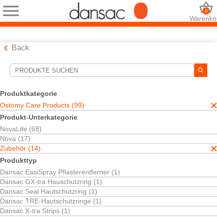
0
Warenko
Back
Suchwerkzeuge
Ihre Auswahl:
Produktkategorie
Ostomy Care Products
Ostomy Care Products (99)
Zubehör
Produkt-Unterkategorie
Beutelzubehör
NovaLife (68)
Ihre Auswahl hat
7
Ergebnisse ergeben
Nova (17)
Sortieren nach:
Zubehör (14)
Produkttyp
Dansac EasiSpray Pflasterentferner (1)
Dansac GX-tra Hauschutzring (1)
Dansac Seal Hautschutzring (1)
Dansac TRE-Hautschutzringe (1)
Dansac X-tra Strips (1)