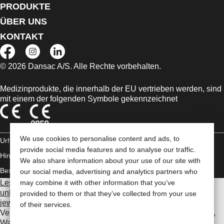
PRODUKTE
ÜBER UNS
KONTAKT
© 2026 Dansac A/S. Alle Rechte vorbehalten.
Medizinprodukte, die innerhalb der EU vertrieben werden, sind
mit einem der folgenden Symbole gekennzeichnet
We use cookies to personalise content and ads, to
Urheberrechts-
provide social media features and to analyse our traffic.
Hinweis/Nutzungsbedingungen
Impressum
Datenschutz-
We also share information about your use of our site with
Bestimmungen
Umgang mit Cookies
our social media, advertising and analytics partners who
Lesen Sie vor der Verwendung der angeführten Produkte
may combine it with other information that you’ve
unbedingt die gesamte Gebrauchsanweisung, die dem
provided to them or that they’ve collected from your use
jeweiligen Produkt beiliegt
. Dort finden Sie Angaben zum
of their services.
Verwendungszweck, eine Beschreibung, Kontraindikationen,
Warnhinweise, Vorsichtsmaßnahmen, Angaben zu