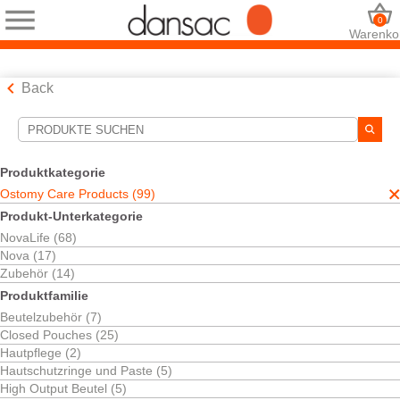
0
Warenko
Back
Suchwerkzeuge
Ihre Auswahl:
Produktkategorie
Ostomy Care Products
Ostomy Care Products (99)
Open Pouches
Produkt-Unterkategorie
Ihre Auswahl hat
36
Ergebnisse ergeben
NovaLife (68)
Sortieren nach:
Nova (17)
Zubehör (14)
Produktfamilie
Beutelzubehör (7)
Closed Pouches (25)
Hautpflege (2)
Hautschutzringe und Paste (5)
High Output Beutel (5)