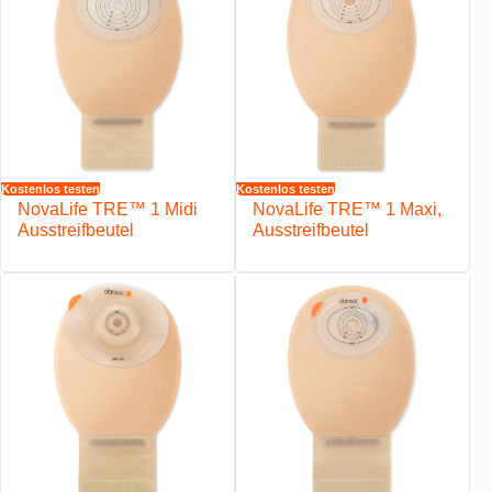
Kostenlos testen
Kostenlos testen
NovaLife TRE™ 1 Midi
NovaLife TRE™ 1 Maxi,
Ausstreifbeutel
Ausstreifbeutel