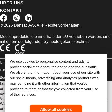
ÜBER UNS
KONTAKT
© 2026 Dansac A/S. Alle Rechte vorbehalten.
Medizinprodukte, die innerhalb der EU vertrieben werden, sind
mit einem der folgenden Symbole gekennzeichnet
We use cookies to personalise content and ads, to
Urheberrechts-
provide social media features and to analyse our traffic.
Hinweis/Nutzungsbedingungen
Impressum
Datenschutz-
We also share information about your use of our site with
Bestimmungen
Umgang mit Cookies
our social media, advertising and analytics partners who
Lesen Sie vor der Verwendung der angeführten Produkte
may combine it with other information that you’ve
unbedingt die gesamte Gebrauchsanweisung, die dem
provided to them or that they’ve collected from your use
jeweiligen Produkt beiliegt
. Dort finden Sie Angaben zum
of their services.
Verwendungszweck, eine Beschreibung, Kontraindikationen,
Warnhinweise, Vorsichtsmaßnahmen, Angaben zu
unerwünschten Ereignissen und die Gebrauchsanweisung.
Allow all cookies