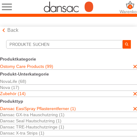
0
Warenko
Back
Suchwerkzeuge
Ihre Auswahl:
Produktkategorie
Ostomy Care Products
Ostomy Care Products (99)
Zubehör
Produkt-Unterkategorie
Dansac EasiSpray Pflasterentferner
NovaLife (68)
Hautpflege
Nova (17)
Ihre Auswahl hat
1
Ergebnisse ergeben
Zubehör (14)
Sortieren nach:
Produkttyp
Dansac EasiSpray Pflasterentferner (1)
Dansac GX-tra Hauschutzring (1)
Dansac Seal Hautschutzring (1)
Dansac TRE-Hautschutzringe (1)
Dansac X-tra Strips (1)