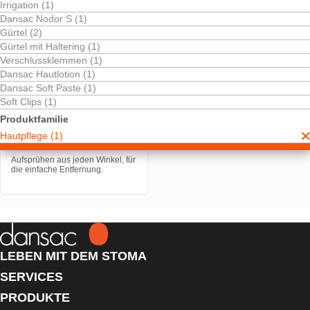
Irrigation (1)
Dansac Nodor S (1)
Gürtel (2)
Gürtel mit Haltering (1)
Verschlussklemmen (1)
Dansac Hautlotion (1)
Dansac Soft Paste (1)
Soft Clips (1)
Kostenlos testen
Produktfamilie
TM
Dansac EasiSpray
Hautpflege (1)
Pflasterentferner
Aufsprühen aus jeden Winkel, für
die einfache Entfernung.
LEBEN MIT DEM STOMA
SERVICES
PRODUKTE