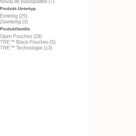
NovaLife Basisplatten (7)
Produkt-Untertyp
Einteilig (25)
Zweiteilig (3)
Kostenlos testen
NovaLife TRE™ 1 S
Produktfamilie
Convex Midi,
Open Pouches (28)
Ausstreifbeutel
TRE™ Black Pouches (5)
TRE™ Technologie (13)
Kostenlos testen
NovaLife™ 1 Conve