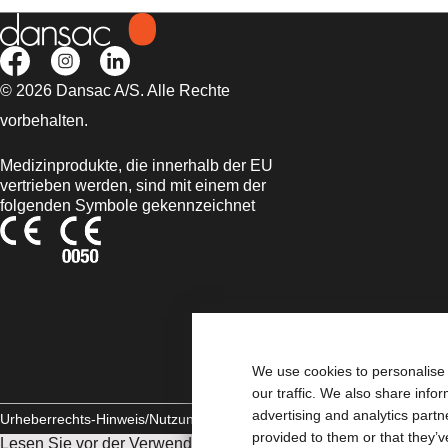
© 2026 Dansac A/S. Alle Rechte
vorbehalten.
Medizinprodukte, die innerhalb der EU
vertrieben werden, sind mit einem der
folgenden Symbole gekennzeichnet
We use cookies to personalise 
our traffic. We also share info
advertising and analytics part
Urheberrechts-Hinweis/Nutzungsbedingungen
Impressum
Datenschut
provided to them or that they’v
Lesen Sie vor der Verwendung der angeführten Produkte unbe