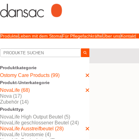
Produkte
Leben mit dem Stoma
Für Pflegefachkräfte
Über uns
Kontakt
Ihre Auswahl:
Ostomy Care Products
Produktkategorie
Ihre Auswahl hat
28
Erge
Ostomy Care Products (99)
Produkt-Unterkategorie
NovaLife (68)
Nova (17)
Zubehör (14)
Produkttyp
NovaLife High Output Beutel (5)
NovaLife geschlossener Beutel (24)
NovaLife Ausstreifbeutel (28)
NovaLife Urostomie (4)