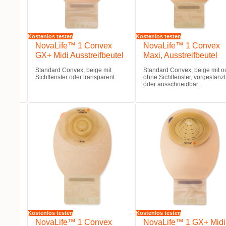
Kostenlos testen
Kostenlos testen
oft
NovaLife™ 1 Convex
NovaLife™ 1 Convex
GX+ Midi Ausstreifbeutel
Maxi, Ausstreifbeutel
Standard Convex, beige mit
Standard Convex, beige mit o
Sichtfenster oder transparent.
ohne Sichtfenster, vorgestanzt
oder ausschneidbar.
Kostenlos testen
Kostenlos testen
x
NovaLife™ 1 Convex
NovaLife™ 1 GX+ Midi