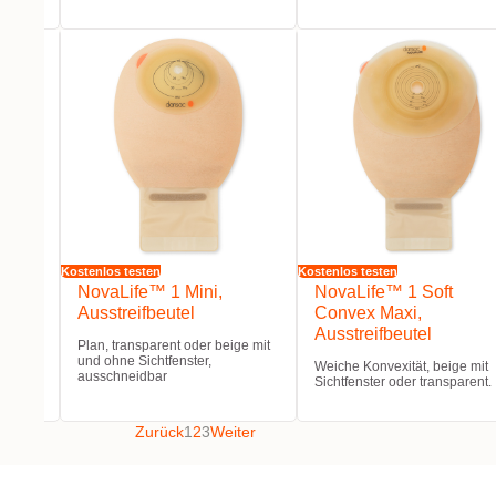
Kostenlos testen
Kostenlos testen
NovaLife™ 1 Mini,
NovaLife™ 1 Soft
Ausstreifbeutel
Convex Maxi,
Ausstreifbeutel
Plan, transparent oder beige mit
und ohne Sichtfenster,
Weiche Konvexität, beige mit
idbar.
ausschneidbar
Sichtfenster oder transparent.
Zurück
1
2
3
Weiter