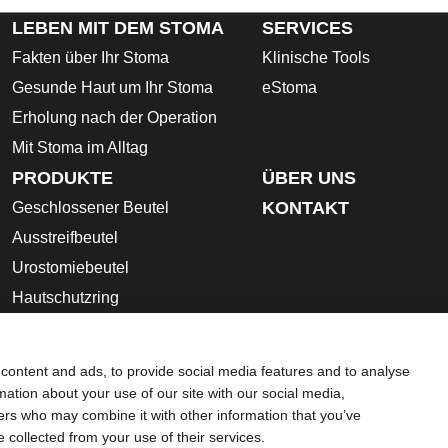
LEBEN MIT DEM STOMA
SERVICES
Fakten über Ihr Stoma
Klinische Tools
Gesunde Haut um Ihr Stoma
eStoma
Erholung nach der Operation
Mit Stoma im Alltag
PRODUKTE
ÜBER UNS
KONTAKT
Geschlossener Beutel
Ausstreifbeutel
Urostomiebeutel
Hautschutzring
Stoma- Zubehör
Gebrauchsanleitung
content and ads, to provide social media features and to analyse
Sicherheitsdatenblätter
rmation about your use of our site with our social media,
ners who may combine it with other information that you’ve
z-Bestimmungen
Umgang mit Cookies
e collected from your use of their services.
dingt die gesamte Gebrauchsanweisung, die dem jeweiligen Pr