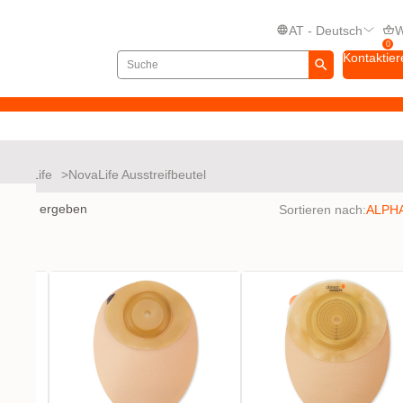
AT - Deutsch
W
0
Kontaktier
NovaLife
NovaLife Ausstreifbeutel
bnisse ergeben
Sortieren nach: