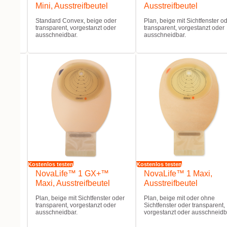
Mini, Ausstreifbeutel
Ausstreifbeutel
it oder
Standard Convex, beige oder
Plan, beige mit Sichtfenster o
anzt
transparent, vorgestanzt oder
transparent, vorgestanzt oder
ausschneidbar.
ausschneidbar.
Kostenlos testen
Kostenlos testen
™
NovaLife™ 1 GX+™
NovaLife™ 1 Maxi,
Maxi, Ausstreifbeutel
Ausstreifbeutel
Plan, beige mit Sichtfenster oder
Plan, beige mit oder ohne
transparent, vorgestanzt oder
Sichtfenster oder transparent,
it
ausschneidbar.
vorgestanzt oder ausschneidb
nt,
idbar.