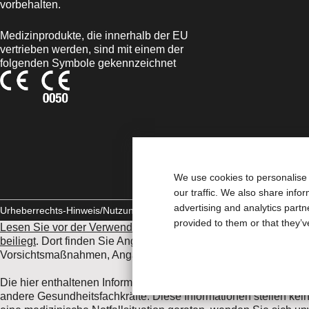
vorbehalten.
Medizinprodukte, die innerhalb der EU
vertrieben werden, sind mit einem der
folgenden Symbole gekennzeichnet
We use cookies to personalise 
our traffic. We also share info
advertising and analytics part
Urheberrechts-Hinweis/Nutzungsbedingungen
Impressum
Datenschut
provided to them or that they’v
Lesen Sie vor der Verwendung der angeführten Produkte unbe
beiliegt
. Dort finden Sie Angaben zum Verwendungszweck, eine
Vorsichtsmaßnahmen, Angaben zu unerwünschten Ereignissen
Die hier enthaltenen Informationen stellen keine medizinische 
andere Gesundheitsfachkräfte. Diese Informationen stellen kein