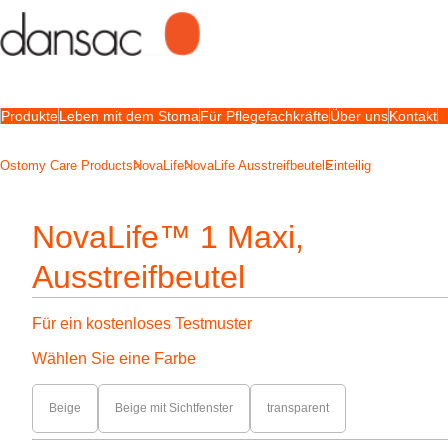
Produkte
Leben mit dem Stoma
Für Pflegefachkräfte
Über uns
Kontakt
Ostomy Care Products
NovaLife
NovaLife Ausstreifbeutel
Einteilig
NovaLife™ 1 Maxi,
Ausstreifbeutel
Für ein kostenloses Testmuster
Wählen Sie eine Farbe
Beige
Beige mit Sichtfenster
transparent