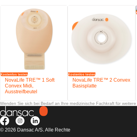
Der Verschluss ist für eine einfache Handhabung, Entleerung und R
Sichere VELCRO®-Klettverschlüsse
Weicher, wasserabweisender Vliesstoffüberzug
Der NovaLife™-Filter hilft, das Risiko des Aufblähens des Beutels z
Das EasiView™ Sichtfenster unterstützt eine einfache Beobachtun
Kostenlos testen
Kostenlos testen
NovaLife TRE™ 1 Soft
NovaLife TRE™ 2 Convex
Convex Midi,
Basisplatte
Ausstreifbeutel
Wenden Sie sich bei Bedarf an Ihre medizinische Fachkraft für weitere
© 2026 Dansac A/S. Alle Rechte