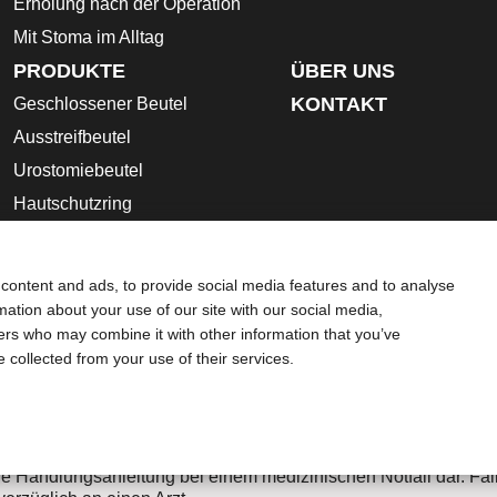
Erholung nach der Operation
Mit Stoma im Alltag
PRODUKTE
ÜBER UNS
KONTAKT
Geschlossener Beutel
Ausstreifbeutel
Urostomiebeutel
Hautschutzring
Stoma- Zubehör
Gebrauchsanleitung
content and ads, to provide social media features and to analyse
Sicherheitsdatenblätter
rmation about your use of our site with our social media,
ners who may combine it with other information that you’ve
z-Bestimmungen
Umgang mit Cookies
e collected from your use of their services.
dingt die gesamte Gebrauchsanweisung, die dem jeweiligen Pr
 Beschreibung, Kontraindikationen, Warnhinweise,
 und die Gebrauchsanweisung.
Beratung dar und ersetzen nicht die Beratung durch Ihren Hausa
e Handlungsanleitung bei einem medizinischen Notfall dar. Fall