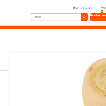
AT - Deutsch
W
0
Kontaktier