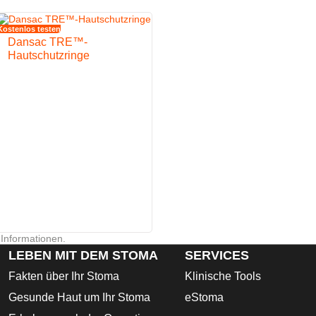
einigung ausgelegt
Kostenlos testen
Dansac TRE™-
u minimieren
Hautschutzringe
g des Stomas
 Informationen.
LEBEN MIT DEM STOMA
SERVICES
Fakten über Ihr Stoma
Klinische Tools
Gesunde Haut um Ihr Stoma
eStoma