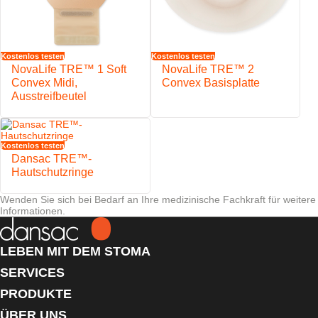
Reinigung ausgelegt
Sichere VELCRO®-Klettverschlüsse
Der NovaLife™-Filter hilft, das Risiko des Aufblähens des Beutels
zu minimieren
Kostenlos testen
Kostenlos testen
Weicher, wasserabweisender Vliesstoffüberzug
NovaLife TRE™ 1 Soft
NovaLife TRE™ 2
Convex Midi,
Convex Basisplatte
Ausstreifbeutel
Kostenlos testen
Dansac TRE™-
Hautschutzringe
Wenden Sie sich bei Bedarf an Ihre medizinische Fachkraft für weitere
Informationen.
LEBEN MIT DEM STOMA
SERVICES
PRODUKTE
ÜBER UNS