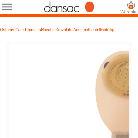
0
Warenko
Ostomy Care Products
NovaLife
NovaLife Ausstreifbeutel
Einteilig