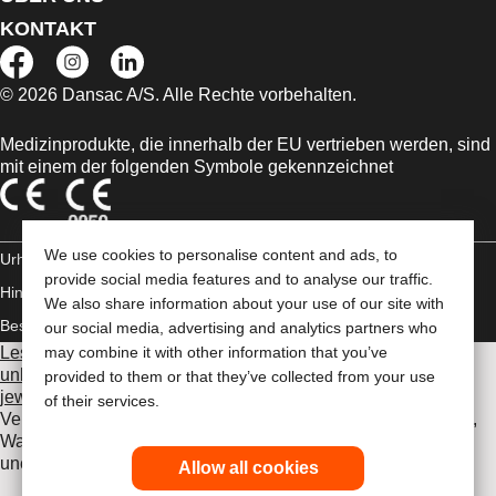
KONTAKT
© 2026 Dansac A/S. Alle Rechte vorbehalten.
Medizinprodukte, die innerhalb der EU vertrieben werden, sind
mit einem der folgenden Symbole gekennzeichnet
We use cookies to personalise content and ads, to
Urheberrechts-
provide social media features and to analyse our traffic.
Hinweis/Nutzungsbedingungen
Impressum
Datenschutz-
We also share information about your use of our site with
Bestimmungen
Umgang mit Cookies
our social media, advertising and analytics partners who
Lesen Sie vor der Verwendung der angeführten Produkte
may combine it with other information that you’ve
unbedingt die gesamte Gebrauchsanweisung, die dem
provided to them or that they’ve collected from your use
jeweiligen Produkt beiliegt
. Dort finden Sie Angaben zum
of their services.
Verwendungszweck, eine Beschreibung, Kontraindikationen,
Warnhinweise, Vorsichtsmaßnahmen, Angaben zu
unerwünschten Ereignissen und die Gebrauchsanweisung.
Allow all cookies