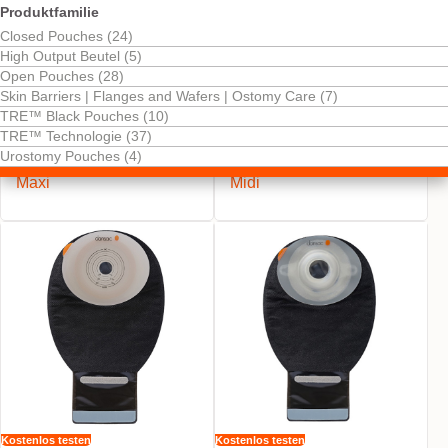
Produktfamilie
Closed Pouches (24)
High Output Beutel (5)
Open Pouches (28)
Skin Barriers | Flanges and Wafers | Ostomy Care (7)
TRE™ Black Pouches (10)
Kostenlos testen
Kostenlos testen
TRE™ Technologie (37)
NovaLife TRE™ 1 Black
NovaLife TRE™ 1 Black
Urostomy Pouches (4)
Ausstreifbeutel Konvex
Ausstreifbeutel Konvex
Maxi
Midi
Kostenlos testen
Kostenlos testen