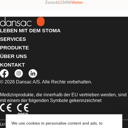
Zurück
1
2
3
4
5
6
Weiter
LEBEN MIT DEM STOMA
SERVICES
PRODUKTE
ÜBER UNS
KONTAKT
© 2026 Dansac A/S. Alle Rechte vorbehalten.
Medizinprodukte, die innerhalb der EU vertrieben werden, sind
mit einem der folgenden Symbole gekennzeichnet
We use cookies to personalise content and ads, to
Urheberrechts-