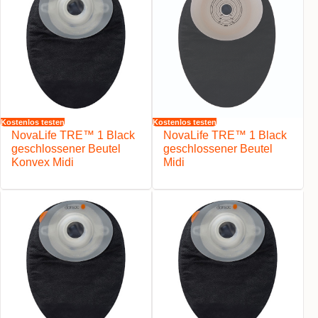
Kostenlos testen
Kostenlos testen
NovaLife TRE™ 1 Black
NovaLife TRE™ 1 Black
geschlossener Beutel
geschlossener Beutel
Konvex Midi
Midi