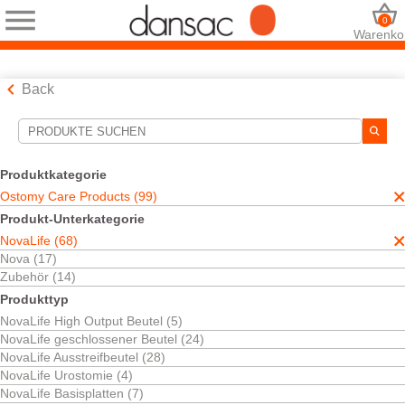
0
Warenko
Back
Suchwerkzeuge
Ihre Auswahl:
Produktkategorie
Ostomy Care Products
Ostomy Care Products (99)
NovaLife
Produkt-Unterkategorie
Ihre Auswahl hat
68
Ergebnisse ergeben
NovaLife (68)
Sortieren nach:
Nova (17)
Zubehör (14)
Produkttyp
NovaLife High Output Beutel (5)
NovaLife geschlossener Beutel (24)
NovaLife Ausstreifbeutel (28)
NovaLife Urostomie (4)
NovaLife Basisplatten (7)