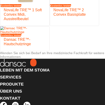
zu minimieren
Kostenlos testen
Kostenlos testen
Gürtelbefestigung für die Anwendung eines Stomagürtels
NovaLife TRE™ 1 Soft
NovaLife TRE™ 2
Weicher, wasserabweisender Vliesstoffüberzug
Convex Midi,
Convex Basisplatte
Ausstreifbeutel
Kostenlos testen
Dansac TRE™-
Hautschutzringe
Wenden Sie sich bei Bedarf an Ihre medizinische Fachkraft für weitere
Informationen.
LEBEN MIT DEM STOMA
SERVICES
PRODUKTE
ÜBER UNS
KONTAKT