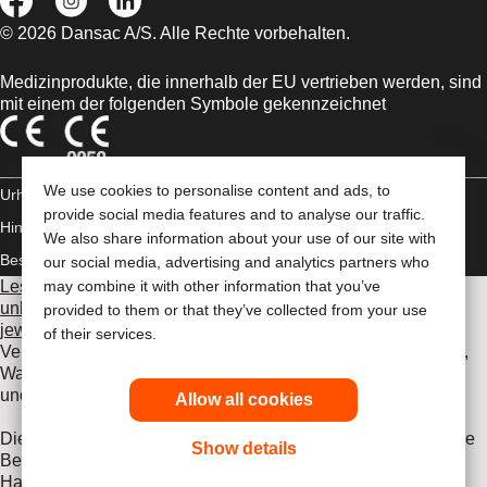
© 2026 Dansac A/S. Alle Rechte vorbehalten.
Medizinprodukte, die innerhalb der EU vertrieben werden, sind
mit einem der folgenden Symbole gekennzeichnet
We use cookies to personalise content and ads, to
Urheberrechts-
provide social media features and to analyse our traffic.
Hinweis/Nutzungsbedingungen
Impressum
Datenschutz-
We also share information about your use of our site with
Bestimmungen
Umgang mit Cookies
our social media, advertising and analytics partners who
Lesen Sie vor der Verwendung der angeführten Produkte
may combine it with other information that you’ve
unbedingt die gesamte Gebrauchsanweisung, die dem
provided to them or that they’ve collected from your use
jeweiligen Produkt beiliegt
. Dort finden Sie Angaben zum
of their services.
Verwendungszweck, eine Beschreibung, Kontraindikationen,
Warnhinweise, Vorsichtsmaßnahmen, Angaben zu
unerwünschten Ereignissen und die Gebrauchsanweisung.
Allow all cookies
Die hier enthaltenen Informationen stellen keine medizinische
Show details
Beratung dar und ersetzen nicht die Beratung durch Ihren
Hausarzt oder andere Gesundheitsfachkräfte. Diese