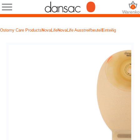
0
Warenko
Ostomy Care Products
NovaLife
NovaLife Ausstreifbeutel
Einteilig