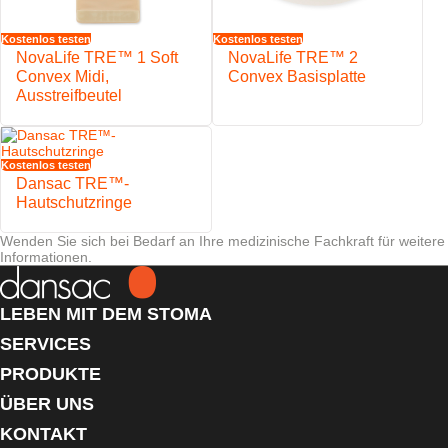
zu minimieren
Gürtelbefestigung für die Anwendung eines Stomagürtels
Kostenlos testen
Kostenlos testen
NovaLife TRE™ 1 Soft
NovaLife TRE™ 2
Convex Midi,
Convex Basisplatte
Ausstreifbeutel
Kostenlos testen
Dansac TRE™-
Hautschutzringe
Wenden Sie sich bei Bedarf an Ihre medizinische Fachkraft für weitere
Informationen.
LEBEN MIT DEM STOMA
SERVICES
PRODUKTE
ÜBER UNS
KONTAKT