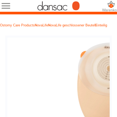
0
Warenko
Ostomy Care Products
NovaLife
NovaLife geschlossener Beutel
Einteilig