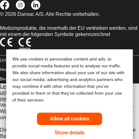
© 2026 Dansac A/S. Alle Rechte vorbehalten.
Medizinprodukte, die innerhalb der EU vertrieben werden, sind
mit einem der folgenden Symbole gekennzeichnet
We use cookies to personalise content and ads, to
Urheberrechts-
provide social media features and to analyse our traffic.
Hinweis/Nutzungsbedingungen
Impressum
Datenschutz-
We also share information about your use of our site with
Bestimmungen
Umgang mit Cookies
our social media, advertising and analytics partners who
Lesen Sie vor der Verwendung der angeführten Produkte
may combine it with other information that you’ve
unbedingt die gesamte Gebrauchsanweisung, die dem
provided to them or that they’ve collected from your use
jeweiligen Produkt beiliegt
. Dort finden Sie Angaben zum
of their services.
Verwendungszweck, eine Beschreibung, Kontraindikationen,
Warnhinweise, Vorsichtsmaßnahmen, Angaben zu
unerwünschten Ereignissen und die Gebrauchsanweisung.
Allow all cookies
Die hier enthaltenen Informationen stellen keine medizinische
Show details
Beratung dar und ersetzen nicht die Beratung durch Ihren