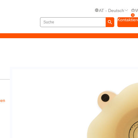
AT - Deutsch
W
0
Kontaktier
ren