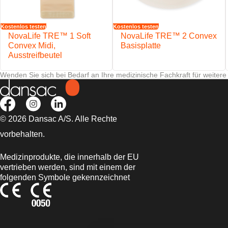
Kostenlos testen
Kostenlos testen
NovaLife TRE™ 1 Soft
NovaLife TRE™ 2 Convex
Convex Midi,
Basisplatte
Ausstreifbeutel
Wenden Sie sich bei Bedarf an Ihre medizinische Fachkraft für weitere
© 2026 Dansac A/S. Alle Rechte
vorbehalten.
Medizinprodukte, die innerhalb der EU
vertrieben werden, sind mit einem der
folgenden Symbole gekennzeichnet