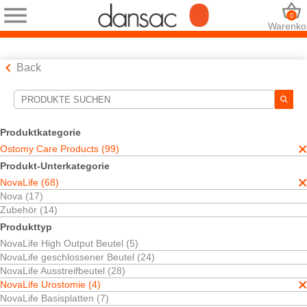
0
Warenko
Back
Suchwerkzeuge
Ihre Auswahl:
Produktkategorie
Ostomy Care Products
Ostomy Care Products (99)
NovaLife
Produkt-Unterkategorie
NovaLife Urostomie
NovaLife (68)
Ihre Auswahl hat
4
Ergebnisse ergeben
Nova (17)
Sortieren nach:
Zubehör (14)
Produkttyp
NovaLife High Output Beutel (5)
NovaLife geschlossener Beutel (24)
NovaLife Ausstreifbeutel (28)
NovaLife Urostomie (4)
NovaLife Basisplatten (7)