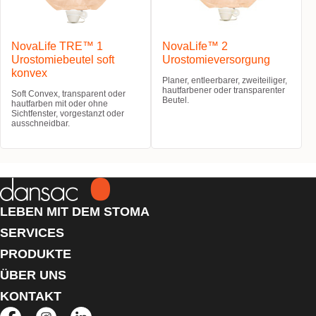
NovaLife TRE™ 1
NovaLife™ 2
Urostomiebeutel soft
Urostomieversorgung
konvex
Planer, entleerbarer, zweiteiliger,
hautfarbener oder transparenter
Soft Convex, transparent oder
Beutel.
hautfarben mit oder ohne
Sichtfenster, vorgestanzt oder
ausschneidbar.
LEBEN MIT DEM STOMA
SERVICES
PRODUKTE
ÜBER UNS
KONTAKT