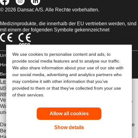
© 2026 Dansac A/S. Alle Rechte vorbehalten.
Medizinprodukte, die innerhalb der EU vertrieben werden, sind
mit einem der folgenden Symbole gekennzeichnet
We use cookies to personalise content and ads, to
Urheberrechts-
provide social media features and to analyse our traffic.
Hinweis/Nutzungsbedingungen
Impressum
Datenschutz-
We also share information about your use of our site with
Bestimmungen
Umgang mit Cookies
our social media, advertising and analytics partners who
Lesen Sie vor der Verwendung der angeführten Produkte
may combine it with other information that you’ve
unbedingt die gesamte Gebrauchsanweisung, die dem
provided to them or that they’ve collected from your use
jeweiligen Produkt beiliegt
. Dort finden Sie Angaben zum
of their services.
Verwendungszweck, eine Beschreibung, Kontraindikationen,
Warnhinweise, Vorsichtsmaßnahmen, Angaben zu
unerwünschten Ereignissen und die Gebrauchsanweisung.
Allow all cookies
Die hier enthaltenen Informationen stellen keine medizinische
Show details
Beratung dar und ersetzen nicht die Beratung durch Ihren
Hausarzt oder andere Gesundheitsfachkräfte. Diese