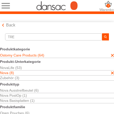
0
Warenko
Back
Suchwerkzeuge
Ihre Auswahl:
Produktkategorie
Ostomy Care Products
Ostomy Care Products (64)
Nova
Produkt-Unterkategorie
tre
NovaLife (53)
Ihre Auswahl hat
8
Ergebnisse ergeben
Nova (8)
Sortieren nach:
Zubehör (3)
Produkttyp
Nova Ausstreifbeutel (6)
Nova PostOp (1)
Nova Basisplatten (1)
Produktfamilie
Open Pouches (6)