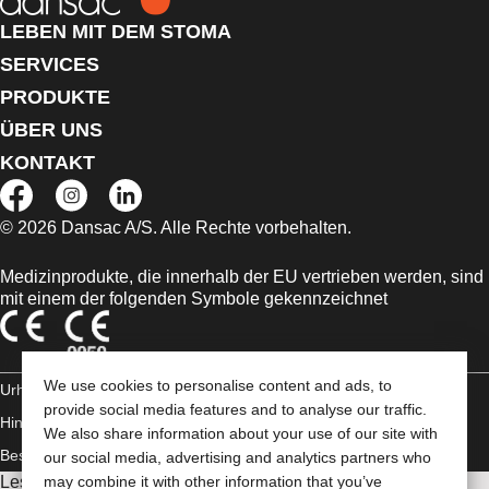
LEBEN MIT DEM STOMA
SERVICES
PRODUKTE
ÜBER UNS
KONTAKT
© 2026 Dansac A/S. Alle Rechte vorbehalten.
Medizinprodukte, die innerhalb der EU vertrieben werden, sind
mit einem der folgenden Symbole gekennzeichnet
We use cookies to personalise content and ads, to
Urheberrechts-
provide social media features and to analyse our traffic.
Hinweis/Nutzungsbedingungen
Impressum
Datenschutz-
We also share information about your use of our site with
Bestimmungen
Umgang mit Cookies
our social media, advertising and analytics partners who
Lesen Sie vor der Verwendung der angeführten Produkte
may combine it with other information that you’ve