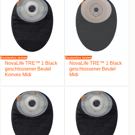
Kostenlos testen
Kostenlos testen
NovaLife TRE™ 1 Black
NovaLife TRE™ 1 Black
geschlossener Beutel
geschlossener Beutel
Konvex Midi
Midi