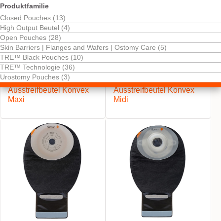
Produktfamilie
Closed Pouches (13)
High Output Beutel (4)
Open Pouches (28)
Skin Barriers | Flanges and Wafers | Ostomy Care (5)
TRE™ Black Pouches (10)
TRE™ Technologie (36)
Kostenlos testen
Kostenlos testen
Urostomy Pouches (3)
NovaLife TRE™ 1 Black
NovaLife TRE™ 1 Black
Ausstreifbeutel Konvex
Ausstreifbeutel Konvex
Maxi
Midi