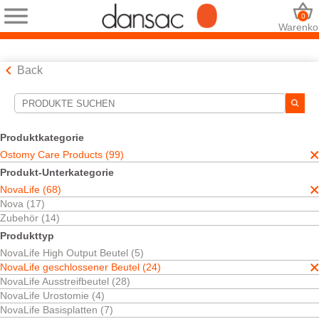
0
Warenko
Back
Suchwerkzeuge
Ihre Auswahl:
Produktkategorie
Ostomy Care Products
Ostomy Care Products (99)
NovaLife
Produkt-Unterkategorie
NovaLife geschlossener Beutel
NovaLife (68)
Ihre Auswahl hat
24
Ergebnisse ergeben
Nova (17)
Sortieren nach:
Zubehör (14)
Produkttyp
NovaLife High Output Beutel (5)
NovaLife geschlossener Beutel (24)
NovaLife Ausstreifbeutel (28)
NovaLife Urostomie (4)
NovaLife Basisplatten (7)