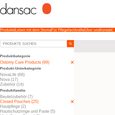
Produkte
Leben mit dem Stoma
Für Pflegefachkräfte
Über uns
Kontakt
Ihre Auswahl:
Ostomy Care Products
Produktkategorie
Ihre Auswahl hat
25
Erge
Ostomy Care Products (99)
Produkt-Unterkategorie
NovaLife (68)
Nova (17)
Zubehör (14)
Produktfamilie
Beutelzubehör (7)
Closed Pouches (25)
Hautpflege (2)
Hautschutzringe und Paste (5)