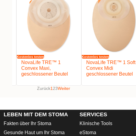
Kostenlos testen
Kostenlos testen
ni,
NovaLife TRE™ 1
NovaLife TRE™ 1 Soft
el
Convex Maxi,
Convex Midi
geschlossener Beutel
geschlossener Beutel
Zurück
1
2
3
Weiter
LEBEN MIT DEM STOMA
SERVICES
Fakten über Ihr Stoma
Klinische Tools
Gesunde Haut um Ihr Stoma
eStoma