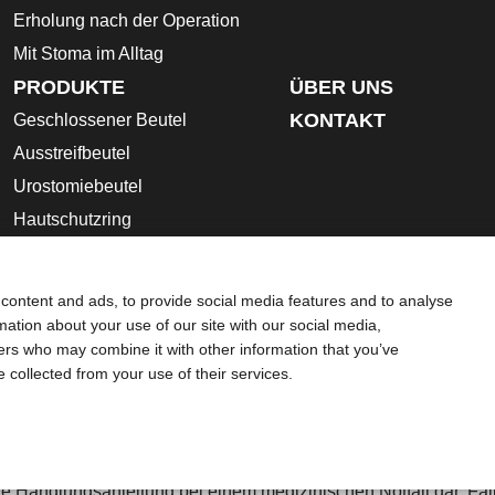
Erholung nach der Operation
Mit Stoma im Alltag
PRODUKTE
ÜBER UNS
KONTAKT
Geschlossener Beutel
Ausstreifbeutel
Urostomiebeutel
Hautschutzring
Stoma- Zubehör
Gebrauchsanleitung
content and ads, to provide social media features and to analyse
Sicherheitsdatenblätter
rmation about your use of our site with our social media,
ners who may combine it with other information that you’ve
z-Bestimmungen
Umgang mit Cookies
e collected from your use of their services.
dingt die gesamte Gebrauchsanweisung, die dem jeweiligen Pr
 Beschreibung, Kontraindikationen, Warnhinweise,
 und die Gebrauchsanweisung.
Beratung dar und ersetzen nicht die Beratung durch Ihren Hausa
e Handlungsanleitung bei einem medizinischen Notfall dar. Fall