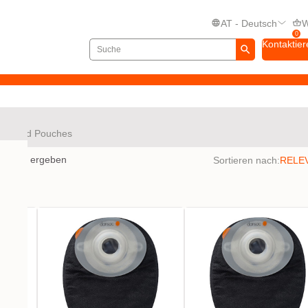
AT - Deutsch
W
0
Kontaktier
Closed Pouches
bnisse ergeben
Sortieren nach: