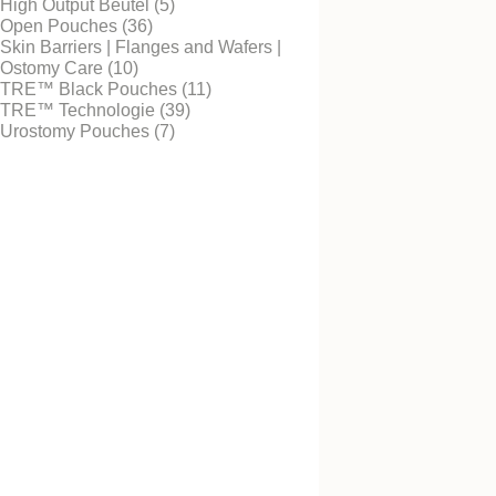
High Output Beutel (5)
Open Pouches (36)
Skin Barriers | Flanges and Wafers |
Ostomy Care (10)
Kostenlos testen
TRE™ Black Pouches (11)
NovaLife TRE™ 1 B
TRE™ Technologie (39)
geschlossener Beut
Urostomy Pouches (7)
Soft Konvex Maxi
Kostenlos testen
NovaLife TRE™ 1 B
geschlossener Beut
Konvex Midi