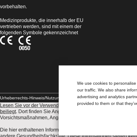
vorbehalten.
Medizinprodukte, die innerhalb der EU
vertrieben werden, sind mit einem der
folgenden Symbole gekennzeichnet
We use cookies to personalise 
our traffic. We also share info
advertising and analytics part
Urheberrechts-Hinweis/Nutzungsbedingungen
Impressum
Datenschut
provided to them or that they’v
Lesen Sie vor der Verwendung der angeführten Produkte unbe
beiliegt
. Dort finden Sie Angaben zum Verwendungszweck, eine
Vorsichtsmaßnahmen, Angaben zu unerwünschten Ereignissen
Die hier enthaltenen Informationen stellen keine medizinische 
andere Gesundheitsfachkräfte. Diese Informationen stellen kein