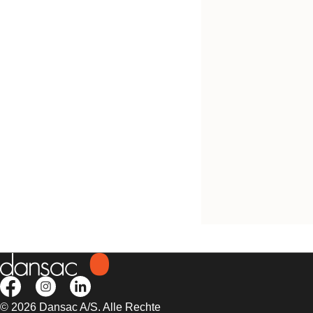
Kostenlos testen
NovaLife TRE™ 1 Mi
geschlossener Beut
© 2026 Dansac A/S. Alle Rechte