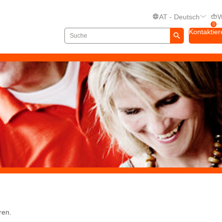
AT - Deutsch
W
0
Kontaktier
ren.