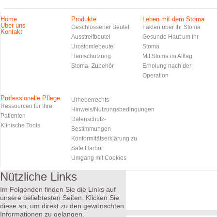
Home
Produkte
Leben mit dem Stoma
Über uns
Geschlossener Beutel
Fakten über Ihr Stoma
Kontakt
Ausstreifbeutel
Gesunde Haut um Ihr
Urostomiebeutel
Stoma
Hautschutzring
Mit Stoma im Alltag
Stoma- Zubehör
Erholung nach der
Operation
Professionelle Pflege
Urheberrechts-
Ressourcen für Ihre
Hinweis/Nutzungsbedingungen
Patienten
Datenschutz-
Klinische Tools
Bestimmungen
Konformitätserklärung zu
Safe Harbor
Umgang mit Cookies
Nützliche Links
Im Folgenden finden Sie die Links auf
unsere beliebtesten Seiten. Klicken Sie
diese an, um direkt zu den gewünschten
Informationen zu gelangen.