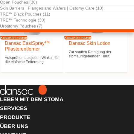
Open Pouches (36)
Skin Barriers | Flanges and Wafers | Ostomy Care (10)
TRE™ Black Pouches (11)
TRE™ Technologie (39)
Urostomy Pouches (7)
Kostenlos testen
Kostenlos testen
TM
Dansac EasiSpray
Dansac Skin Lotion
Pflasterentferner
Zur sanften Reinigung der
stomaumgebenden Haut.
Aufsprühen aus jeden Winkel, für
die einfache Entfernung.
LEBEN MIT DEM STOMA
SERVICES
PRODUKTE
ÜBER UNS