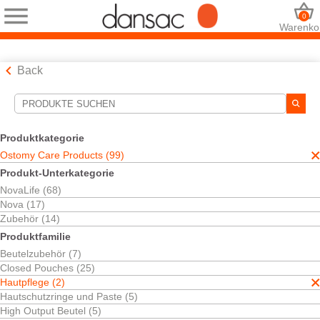
0
Warenko
Back
Suchwerkzeuge
Ihre Auswahl:
Produktkategorie
Ostomy Care Products
Ostomy Care Products (99)
Hautpflege
Produkt-Unterkategorie
Ihre Auswahl hat
2
Ergebnisse ergeben
NovaLife (68)
Sortieren nach:
Nova (17)
Zubehör (14)
Produktfamilie
Beutelzubehör (7)
Closed Pouches (25)
Hautpflege (2)
Hautschutzringe und Paste (5)
High Output Beutel (5)