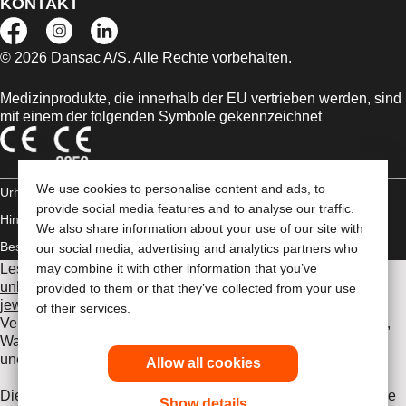
KONTAKT
© 2026 Dansac A/S. Alle Rechte vorbehalten.
Medizinprodukte, die innerhalb der EU vertrieben werden, sind
mit einem der folgenden Symbole gekennzeichnet
We use cookies to personalise content and ads, to
Urheberrechts-
provide social media features and to analyse our traffic.
Hinweis/Nutzungsbedingungen
Impressum
Datenschutz-
We also share information about your use of our site with
Bestimmungen
Umgang mit Cookies
our social media, advertising and analytics partners who
Lesen Sie vor der Verwendung der angeführten Produkte
may combine it with other information that you’ve
unbedingt die gesamte Gebrauchsanweisung, die dem
provided to them or that they’ve collected from your use
jeweiligen Produkt beiliegt
. Dort finden Sie Angaben zum
of their services.
Verwendungszweck, eine Beschreibung, Kontraindikationen,
Warnhinweise, Vorsichtsmaßnahmen, Angaben zu
unerwünschten Ereignissen und die Gebrauchsanweisung.
Allow all cookies
Die hier enthaltenen Informationen stellen keine medizinische
Show details