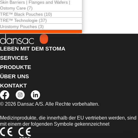
Skin Barriers | Flanges and Wafers |
Dreifacher
Ostomy Care (7)
Schutz der Haut.
TRE™ Black Pouches (10)
TRE™ Technologie (37)
Urostomy Pouches (3)
LEBEN MIT DEM STOMA
SERVICES
PRODUKTE
ÜBER UNS
KONTAKT
© 2026 Dansac A/S. Alle Rechte vorbehalten.
Medizinprodukte, die innerhalb der EU vertrieben werden, sind
mit einem der folgenden Symbole gekennzeichnet