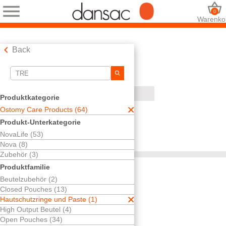
0
Warenko
Back
Suchwerkzeuge
Ihre Auswahl:
Produktkategorie
Ostomy Care Products
Ostomy Care Products (64)
Hautschutzringe und Paste
Produkt-Unterkategorie
tre
NovaLife (53)
Ihre Auswahl hat
1
Ergebnisse ergeben
Nova (8)
Sortieren nach:
Zubehör (3)
Produktfamilie
Beutelzubehör (2)
Closed Pouches (13)
Kostenlos testen
Hautschutzringe und Paste (1)
Dansac
High Output Beutel (4)
TRE™-
Open Pouches (34)
Hautschutzringe