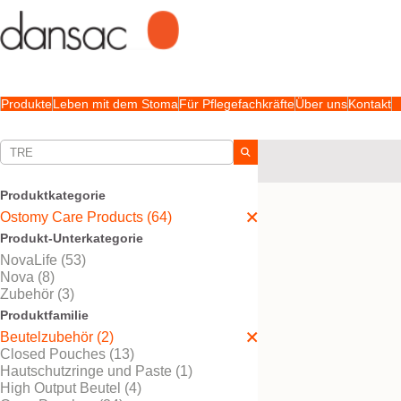
Produkte
Leben mit dem Stoma
Für Pflegefachkräfte
Über uns
Kontakt
Ihre Auswahl:
Ostomy Care Products
Produktkategorie
Ihre Auswahl hat
2
Ergeb
Ostomy Care Products (64)
Produkt-Unterkategorie
NovaLife (53)
Nova (8)
Zubehör (3)
Produktfamilie
Beutelzubehör (2)
Closed Pouches (13)
Hautschutzringe und Paste (1)
High Output Beutel (4)