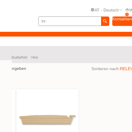
AT - Deutsch
W
0
Kontaktier
Beutelzubehör
tre
nisse ergeben
Sortieren nach: