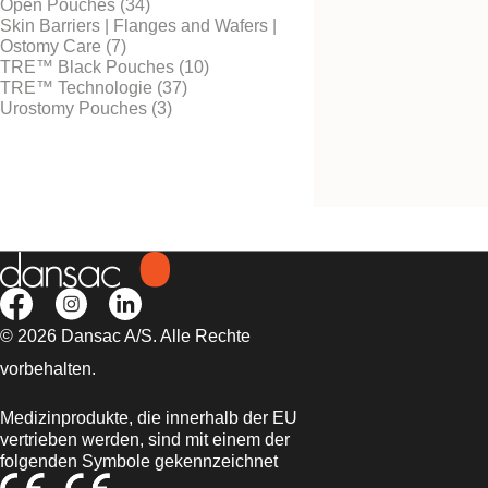
Open Pouches (34)
Skin Barriers | Flanges and Wafers |
Ostomy Care (7)
TRE™ Black Pouches (10)
Kostenlos testen
TRE™ Technologie (37)
Soft Clips
Urostomy Pouches (3)
Für Ausstreifbeutel ohne
integriertem Verschlusssy
© 2026 Dansac A/S. Alle Rechte
vorbehalten.
Medizinprodukte, die innerhalb der EU
vertrieben werden, sind mit einem der
folgenden Symbole gekennzeichnet