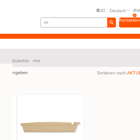
AT - Deutsch
W
0
Kontaktier
Beutelzubehör
tre
nisse ergeben
Sortieren nach: