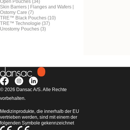
Open Pouches (34)
Skin Barriers | Flanges and Wafers |
Ostomy Care (7)
TRE™ Black Pouches (10)
Kostenlos testen
TRE™ Technologie (37)
Soft Clips
Urostomy Pouches (3)
Für Ausstreifbeutel ohne
integriertem Verschlusssy
© 2026 Dansac A/S. Alle Rechte
vorbehalten.
Medizinprodukte, die innerhalb der EU
vertrieben werden, sind mit einem der
folgenden Symbole gekennzeichnet