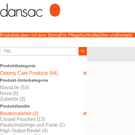
Produkte
Leben mit dem Stoma
Für Pflegefachkräfte
Über uns
Kontakt
Ihre Auswahl:
Ostomy Care Products
Produktkategorie
Ihre Auswahl hat
2
Ergeb
Ostomy Care Products (64)
Produkt-Unterkategorie
NovaLife (53)
Nova (8)
Zubehör (3)
Produktfamilie
Beutelzubehör (2)
Closed Pouches (13)
Hautschutzringe und Paste (1)
High Output Beutel (4)