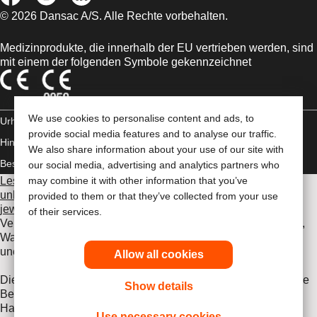
© 2026 Dansac A/S. Alle Rechte vorbehalten.
Medizinprodukte, die innerhalb der EU vertrieben werden, sind
mit einem der folgenden Symbole gekennzeichnet
We use cookies to personalise content and ads, to
Urheberrechts-
provide social media features and to analyse our traffic.
Hinweis/Nutzungsbedingungen
Impressum
Datenschutz-
We also share information about your use of our site with
Bestimmungen
Umgang mit Cookies
our social media, advertising and analytics partners who
Lesen Sie vor der Verwendung der angeführten Produkte
may combine it with other information that you’ve
unbedingt die gesamte Gebrauchsanweisung, die dem
provided to them or that they’ve collected from your use
jeweiligen Produkt beiliegt
. Dort finden Sie Angaben zum
of their services.
Verwendungszweck, eine Beschreibung, Kontraindikationen,
Warnhinweise, Vorsichtsmaßnahmen, Angaben zu
unerwünschten Ereignissen und die Gebrauchsanweisung.
Allow all cookies
Die hier enthaltenen Informationen stellen keine medizinische
Show details
Beratung dar und ersetzen nicht die Beratung durch Ihren
Hausarzt oder andere Gesundheitsfachkräfte. Diese
Use necessary cookies