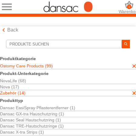
0
Warenko
Back
Suchwerkzeuge
Ihre Auswahl:
Produktkategorie
Ostomy Care Products
Ostomy Care Products (99)
Zubehör
Produkt-Unterkategorie
TRE™ Technologie
NovaLife (68)
Ihre Auswahl hat
2
Ergebnisse ergeben
Nova (17)
Sortieren nach:
Zubehör (14)
Produkttyp
Dansac EasiSpray Pflasterentferner (1)
Dansac GX-tra Hauschutzring (1)
Kostenlos testen
Dansac Seal Hautschutzring (1)
Dansac TRE™-
Dansac TRE-Hautschutzringe (1)
Hautschutzringe
Dansac X-tra Strips (1)