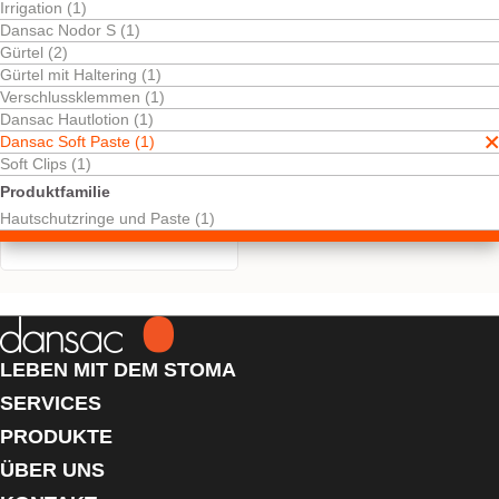
Irrigation (1)
Dansac Nodor S (1)
Gürtel (2)
Gürtel mit Haltering (1)
Verschlussklemmen (1)
Dansac Hautlotion (1)
Dansac Soft Paste (1)
Soft Clips (1)
Kostenlos testen
Dansac Soft Paste
Produktfamilie
Zum Ausgleichen von
Hautschutzringe und Paste (1)
Hautunebenheiten.
LEBEN MIT DEM STOMA
SERVICES
PRODUKTE
ÜBER UNS