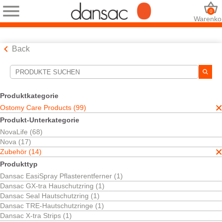
0
Warenko
Back
Suchwerkzeuge
Ihre Auswahl:
Produktkategorie
Ostomy Care Products
Ostomy Care Products (99)
Zubehör
Produkt-Unterkategorie
Dansac Soft Paste
NovaLife (68)
Ihre Auswahl hat
1
Ergebnisse ergeben
Nova (17)
Sortieren nach:
Zubehör (14)
Produkttyp
Dansac EasiSpray Pflasterentferner (1)
Dansac GX-tra Hauschutzring (1)
Dansac Seal Hautschutzring (1)
Dansac TRE-Hautschutzringe (1)
Dansac X-tra Strips (1)