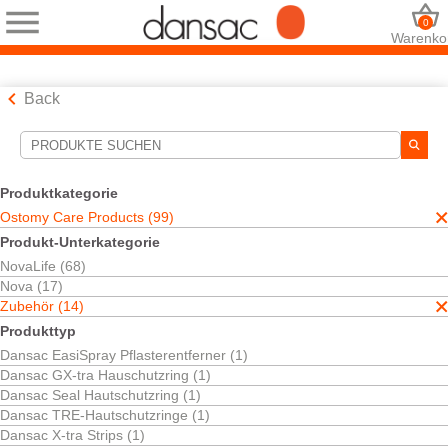
0
Warenko
Back
Suchwerkzeuge
Ihre Auswahl:
Produktkategorie
Ostomy Care Products
Ostomy Care Products (99)
Zubehör
Produkt-Unterkategorie
Dansac Soft Paste
NovaLife (68)
Ihre Auswahl hat
1
Ergebnisse ergeben
Nova (17)
Sortieren nach:
Zubehör (14)
Produkttyp
Dansac EasiSpray Pflasterentferner (1)
Dansac GX-tra Hauschutzring (1)
Dansac Seal Hautschutzring (1)
Dansac TRE-Hautschutzringe (1)
Dansac X-tra Strips (1)