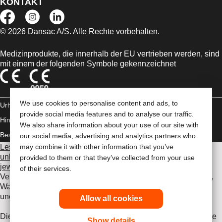
KONTAKT
© 2026 Dansac A/S. Alle Rechte vorbehalten.
Medizinprodukte, die innerhalb der EU vertrieben werden, sind
mit einem der folgenden Symbole gekennzeichnet
We use cookies to personalise content and ads, to
Urheberrechts-
provide social media features and to analyse our traffic.
Hinweis/Nutzungsbedingungen
Impressum
Datenschutz-
We also share information about your use of our site with
Bestimmungen
Umgang mit Cookies
our social media, advertising and analytics partners who
Lesen Sie vor der Verwendung der angeführten Produkte
may combine it with other information that you’ve
unbedingt die gesamte Gebrauchsanweisung, die dem
provided to them or that they’ve collected from your use
jeweiligen Produkt beiliegt
. Dort finden Sie Angaben zum
of their services.
Verwendungszweck, eine Beschreibung, Kontraindikationen,
Warnhinweise, Vorsichtsmaßnahmen, Angaben zu
unerwünschten Ereignissen und die Gebrauchsanweisung.
Allow all cookies
Die hier enthaltenen Informationen stellen keine medizinische
Show details