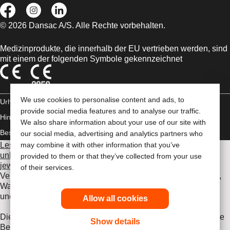
© 2026 Dansac A/S. Alle Rechte vorbehalten.
Medizinprodukte, die innerhalb der EU vertrieben werden, sind
mit einem der folgenden Symbole gekennzeichnet
We use cookies to personalise content and ads, to
Urheberrechts-
provide social media features and to analyse our traffic.
Hinweis/Nutzungsbedingungen
Impressum
Datenschutz-
We also share information about your use of our site with
Bestimmungen
Umgang mit Cookies
our social media, advertising and analytics partners who
Lesen Sie vor der Verwendung der angeführten Produkte
may combine it with other information that you’ve
unbedingt die gesamte Gebrauchsanweisung, die dem
provided to them or that they’ve collected from your use
jeweiligen Produkt beiliegt
. Dort finden Sie Angaben zum
of their services.
Verwendungszweck, eine Beschreibung, Kontraindikationen,
Warnhinweise, Vorsichtsmaßnahmen, Angaben zu
unerwünschten Ereignissen und die Gebrauchsanweisung.
Allow all cookies
Die hier enthaltenen Informationen stellen keine medizinische
Show details
Beratung dar und ersetzen nicht die Beratung durch Ihren