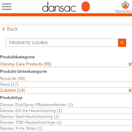
0
Warenko
Back
Suchwerkzeuge
Ihre Auswahl:
Produktkategorie
Ostomy Care Products
Ostomy Care Products (99)
Zubehör
Produkt-Unterkategorie
Irrigation
NovaLife (68)
Ihre Auswahl hat
1
Ergebnisse ergeben
Nova (17)
Sortieren nach:
Zubehör (14)
Produkttyp
Dansac EasiSpray Pflasterentferner (1)
Dansac GX-tra Hauschutzring (1)
Dansac Seal Hautschutzring (1)
Dansac TRE-Hautschutzringe (1)
Dansac X-tra Strips (1)