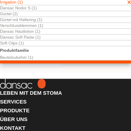
Irrigation (1)
Dansac Nodor S (1)
Gürtel (2)
Gürtel mit Haltering (1)
Verschlussklemmen (1)
Dansac Hautlotion (1)
Dansac Soft Paste (1)
Soft Clips (1)
Kostenlos testen
Irrigations-Set
Produktfamilie
Komplettes Set für die Irrigation.
Beutelzubehör (1)
LEBEN MIT DEM STOMA
SERVICES
PRODUKTE
ÜBER UNS
KONTAKT