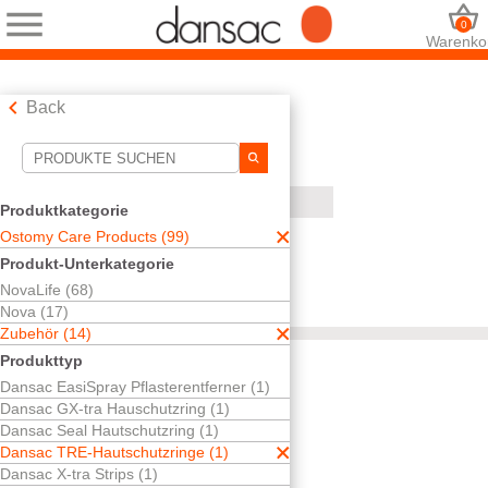
0
Warenko
Back
Suchwerkzeuge
Ihre Auswahl:
Produktkategorie
Ostomy Care Products
Ostomy Care Products (99)
Zubehör
Produkt-Unterkategorie
Dansac TRE-Hautschutzringe
NovaLife (68)
Ihre Auswahl hat
1
Ergebnisse ergeben
Nova (17)
Sortieren nach:
Zubehör (14)
Produkttyp
Dansac EasiSpray Pflasterentferner (1)
Dansac GX-tra Hauschutzring (1)
Kostenlos testen
Dansac Seal Hautschutzring (1)
Dansac
Dansac TRE-Hautschutzringe (1)
TRE™-
Dansac X-tra Strips (1)
Hautschutzringe