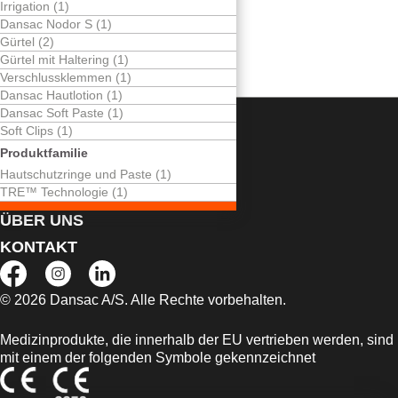
Irrigation (1)
Dreifacher
Dansac Nodor S (1)
Schutz der Haut.
Gürtel (2)
Gürtel mit Haltering (1)
Verschlussklemmen (1)
Dansac Hautlotion (1)
Dansac Soft Paste (1)
Soft Clips (1)
LEBEN MIT DEM STOMA
Produktfamilie
SERVICES
Hautschutzringe und Paste (1)
TRE™ Technologie (1)
PRODUKTE
ÜBER UNS
KONTAKT
© 2026 Dansac A/S. Alle Rechte vorbehalten.
Medizinprodukte, die innerhalb der EU vertrieben werden, sind
mit einem der folgenden Symbole gekennzeichnet