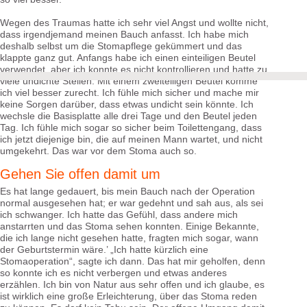
Wegen des Traumas hatte ich sehr viel Angst und wollte nicht,
dass irgendjemand meinen Bauch anfasst. Ich habe mich
deshalb selbst um die Stomapflege gekümmert und das
klappte ganz gut. Anfangs habe ich einen einteiligen Beutel
verwendet, aber ich konnte es nicht kontrollieren und hatte zu
viele undichte Stellen. Mit einem zweiteiligen Beutel komme
ich viel besser zurecht. Ich fühle mich sicher und mache mir
keine Sorgen darüber, dass etwas undicht sein könnte. Ich
wechsle die Basisplatte alle drei Tage und den Beutel jeden
Tag. Ich fühle mich sogar so sicher beim Toilettengang, dass
ich jetzt diejenige bin, die auf meinen Mann wartet, und nicht
umgekehrt. Das war vor dem Stoma auch so.
Gehen Sie offen damit um
Es hat lange gedauert, bis mein Bauch nach der Operation
normal ausgesehen hat; er war gedehnt und sah aus, als sei
ich schwanger. Ich hatte das Gefühl, dass andere mich
anstarrten und das Stoma sehen konnten. Einige Bekannte,
die ich lange nicht gesehen hatte, fragten mich sogar, wann
der Geburtstermin wäre.’ „Ich hatte kürzlich eine
Stomaoperation“, sagte ich dann. Das hat mir geholfen, denn
so konnte ich es nicht verbergen und etwas anderes
erzählen. Ich bin von Natur aus sehr offen und ich glaube, es
ist wirklich eine große Erleichterung, über das Stoma reden