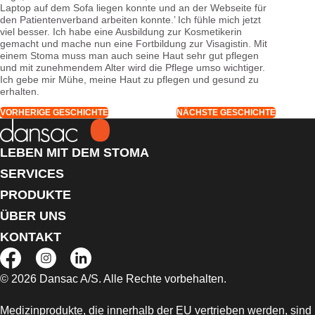
Laptop auf dem Sofa liegen konnte und an der Webseite für
den Patientenverband arbeiten konnte.’ Ich fühle mich jetzt
viel besser. Ich habe eine Ausbildung zur Kosmetikerin
gemacht und mache nun eine Fortbildung zur Visagistin. Mit
einem Stoma muss man auch seine Haut sehr gut pflegen
und mit zunehmendem Alter wird die Pflege umso wichtiger.
Ich gebe mir Mühe, meine Haut zu pflegen und gesund zu
erhalten.
VORHERIGE GESCHICHTE
NÄCHSTE GESCHICHTE
LEBEN MIT DEM STOMA
SERVICES
PRODUKTE
ÜBER UNS
KONTAKT
© 2026 Dansac A/S. Alle Rechte vorbehalten.
Medizinprodukte, die innerhalb der EU vertrieben werden, sind