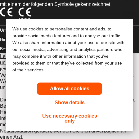
mit einem der folgenden Symbole gekennzeichnet
We use cookies to personalise content and ads, to
Urheberrechts-
provide social media features and to analyse our traffic.
Hinweis/Nutzungsbedingungen
Impressum
Datenschutz-
We also share information about your use of our site with
Bestimmungen
Umgang mit Cookies
our social media, advertising and analytics partners who
Lesen Sie vor der Verwendung der angeführten Produkte
may combine it with other information that you’ve
unbedingt die gesamte Gebrauchsanweisung, die dem
provided to them or that they’ve collected from your use
jeweiligen Produkt beiliegt
. Dort finden Sie Angaben zum
of their services.
Verwendungszweck, eine Beschreibung, Kontraindikationen,
Warnhinweise, Vorsichtsmaßnahmen, Angaben zu
unerwünschten Ereignissen und die Gebrauchsanweisung.
Allow all cookies
Die hier enthaltenen Informationen stellen keine medizinische
Show details
Beratung dar und ersetzen nicht die Beratung durch Ihren
Hausarzt oder andere Gesundheitsfachkräfte. Diese
Use necessary cookies
Informationen stellen keine Handlungsanleitung bei einem
only
medizinischen Notfall dar. Falls Sie in eine medizinische
Notfallsituation geraten, wenden Sie sich unverzüglich an
einen Arzt.