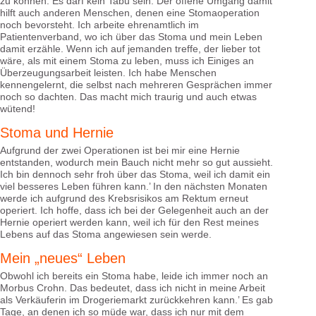
zu können. Es darf kein Tabu sein. Der offene Umgang damit
hilft auch anderen Menschen, denen eine Stomaoperation
noch bevorsteht. Ich arbeite ehrenamtlich im
Patientenverband, wo ich über das Stoma und mein Leben
damit erzähle. Wenn ich auf jemanden treffe, der lieber tot
wäre, als mit einem Stoma zu leben, muss ich Einiges an
Überzeugungsarbeit leisten. Ich habe Menschen
kennengelernt, die selbst nach mehreren Gesprächen immer
noch so dachten. Das macht mich traurig und auch etwas
wütend!
Stoma und Hernie
Aufgrund der zwei Operationen ist bei mir eine Hernie
entstanden, wodurch mein Bauch nicht mehr so gut aussieht.
Ich bin dennoch sehr froh über das Stoma, weil ich damit ein
viel besseres Leben führen kann.’ In den nächsten Monaten
werde ich aufgrund des Krebsrisikos am Rektum erneut
operiert. Ich hoffe, dass ich bei der Gelegenheit auch an der
Hernie operiert werden kann, weil ich für den Rest meines
Lebens auf das Stoma angewiesen sein werde.
Mein „neues“ Leben
Obwohl ich bereits ein Stoma habe, leide ich immer noch an
Morbus Crohn. Das bedeutet, dass ich nicht in meine Arbeit
als Verkäuferin im Drogeriemarkt zurückkehren kann.’ Es gab
Tage, an denen ich so müde war, dass ich nur mit dem