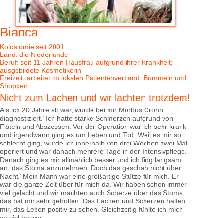
3
/
17
Bianca
Kolostomie seit 2001
Land: die Niederlande
Beruf: seit 11 Jahren Hausfrau aufgrund ihrer Krankheit;
ausgebildete Kosmetikerin
Freizeit: arbeitet im lokalen Patientenverband; Bummeln und
Shoppen
Nicht zum Lachen und wir lachten trotzdem!
Als ich 20 Jahre alt war, wurde bei mir Morbus Crohn
diagnostiziert.’ Ich hatte starke Schmerzen aufgrund von
Fisteln und Abszessen. Vor der Operation war ich sehr krank
und irgendwann ging es um Leben und Tod. Weil es mir so
schlecht ging, wurde ich innerhalb von drei Wochen zwei Mal
operiert und war danach mehrere Tage in der Intensivpflege.
Danach ging es mir allmählich besser und ich fing langsam
an, das Stoma anzunehmen. Doch das geschah nicht über
Nacht.’ Mein Mann war eine großartige Stütze für mich. Er
war die ganze Zeit über für mich da. Wir haben schon immer
viel gelacht und wir machten auch Scherze über das Stoma,
das hat mir sehr geholfen. Das Lachen und Scherzen halfen
mir, das Leben positiv zu sehen. Gleichzeitig fühlte ich mich
so viel besser.