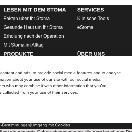
LEBEN MIT DEM STOMA
SERVICES
Fakten über Ihr Stoma
Klinische Tools
Gesunde Haut um Ihr Stoma
eStoma
Erholung nach der Operation
Mit Stoma im Alltag
PRODUKTE
ÜBER UNS
KONTAKT
Geschlossener Beutel
Ausstreifbeutel
content and ads, to provide social media features and to analyse
rmation about your use of our site with our social media,
Urostomiebeutel
ners who may combine it with other information that you’ve
Hautschutzring
e collected from your use of their services.
Stoma- Zubehör
Gebrauchsanleitung
Sicherheitsdatenblätter
z-Bestimmungen
Umgang mit Cookies