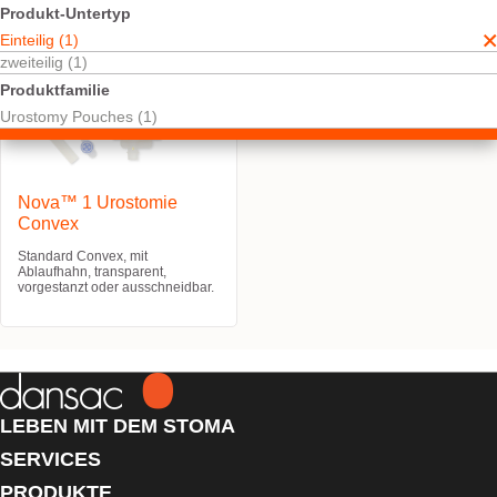
Produkt-Untertyp
Einteilig (1)
zweiteilig (1)
Produktfamilie
Urostomy Pouches (1)
Nova™ 1 Urostomie
Convex
Standard Convex, mit
Ablaufhahn, transparent,
vorgestanzt oder ausschneidbar.
LEBEN MIT DEM STOMA
SERVICES
PRODUKTE