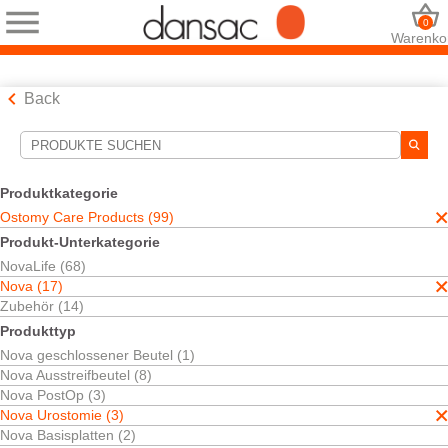
0
Warenko
Back
Suchwerkzeuge
Ihre Auswahl:
Produktkategorie
Ostomy Care Products
Ostomy Care Products (99)
Nova
Produkt-Unterkategorie
Nova Urostomie
NovaLife (68)
Einteilig
Nova (17)
Ihre Auswahl hat
1
Ergebnisse ergeben
Zubehör (14)
Sortieren nach:
Produkttyp
Nova geschlossener Beutel (1)
Nova Ausstreifbeutel (8)
Nova PostOp (3)
Nova Urostomie (3)
Nova Basisplatten (2)