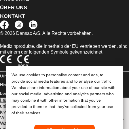
ÜBER UNS
KONTAKT
© 2026 Dansac A/S. Alle Rechte vorbehalten.
Medizinprodukte, die innerhalb der EU vertrieben werden, sind
mit einem der folgenden Symbole gekennzeichnet
We use cookies to personalise content and ads, to
Urheberrechts-
provide social media features and to analyse our traffic.
Hinweis/Nutzungsbedingungen
Impressum
Datenschutz-
We also share information about your use of our site with
Bestimmungen
Umgang mit Cookies
our social media, advertising and analytics partners who
Lesen Sie vor der Verwendung der angeführten Produkte
may combine it with other information that you’ve
unbedingt die gesamte Gebrauchsanweisung, die dem
provided to them or that they’ve collected from your use
jeweiligen Produkt beiliegt
. Dort finden Sie Angaben zum
of their services.
Verwendungszweck, eine Beschreibung, Kontraindikationen,
Warnhinweise, Vorsichtsmaßnahmen, Angaben zu