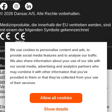
© 2026 Dansac A/S. Alle Rechte vorbehalten.
Medizinprodukte, die innerhalb der EU vertrieben werden, sind
mit einem der folgenden Symbole gekennzeichnet
We use cookies to personalise content and ads, to
Urheberrechts-
provide social media features and to analyse our traffic.
Hinweis/Nutzungsbedingungen
Impressum
Datenschutz-
We also share information about your use of our site with
Bestimmungen
Umgang mit Cookies
our social media, advertising and analytics partners who
Lesen Sie vor der Verwendung der angeführten Produkte
may combine it with other information that you’ve
unbedingt die gesamte Gebrauchsanweisung, die dem
provided to them or that they’ve collected from your use
jeweiligen Produkt beiliegt
. Dort finden Sie Angaben zum
of their services.
Verwendungszweck, eine Beschreibung, Kontraindikationen,
Warnhinweise, Vorsichtsmaßnahmen, Angaben zu
unerwünschten Ereignissen und die Gebrauchsanweisung.
Allow all cookies
Die hier enthaltenen Informationen stellen keine medizinische
Show details
Beratung dar und ersetzen nicht die Beratung durch Ihren