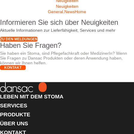
Neuigkeiten
Neuigkeiten
General.NewsHome
Informieren Sie sich über Neuigkeiten
Aktuelle Informationen zur Lieferfähigkeit, Services und mehr
ZU DEN MELDUNGEN
Haben Sie Fragen?
Sie haben ein Stoma, sind Pflegefachkraft oder MedizinerIn? Wenn
Sie Fragen zu Dansac Produkten oder deren Anwendung haben,
können wir Ihnen helfen.
KONTAKT
LEBEN MIT DEM STOMA
SERVICES
PRODUKTE
ÜBER UNS
KONTAKT