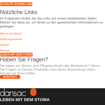
stoma surgery
SCHALTFLÄCHEN-LINK
Cras fermentum eros eget convallis, a citud. Tum eros eget vallis. of
stoma surgery
Cras fermentum eros eget convallis, a citud. Tum eros eget vallis. of
Nützliche Links
stoma surgery
Im Folgenden finden Sie die Links auf unsere beliebtesten Seiten.
Klicken Sie diese an, um direkt zu den gewünschten Informationen zu
gelangen.
Was ist ein Stoma?
Erfahrungsberichte
Glossar
Services
LEBEN MIT DEM STOMA
Haben Sie Fragen?
Sie haben ein Stoma, sind Pflegefachkraft oder MedizinerIn? Wenn
Sie Fragen zu Dansac Produkten oder deren Anwendung haben,
können wir Ihnen helfen.
KONTAKT
LEBEN MIT DEM STOMA