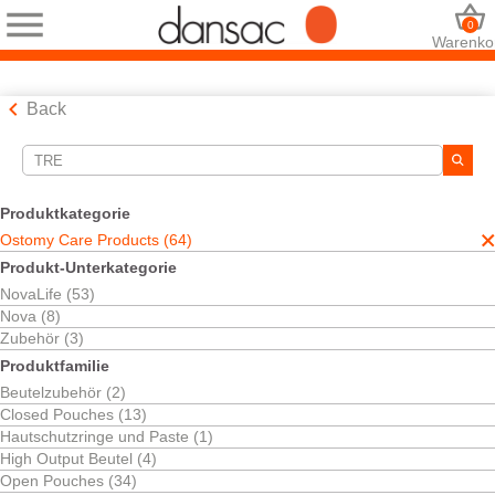
0
Warenko
Back
Suchwerkzeuge
Ihre Auswahl:
Produktkategorie
Ostomy Care Products
Ostomy Care Products (64)
TRE™ Technologie
Produkt-Unterkategorie
tre
NovaLife (53)
Ihre Auswahl hat
37
Ergebnisse ergeben
Nova (8)
Sortieren nach:
Zubehör (3)
Produktfamilie
Beutelzubehör (2)
Closed Pouches (13)
Kostenlos testen
Hautschutzringe und Paste (1)
Dansac TRE™-
High Output Beutel (4)
Hautschutzringe
Open Pouches (34)