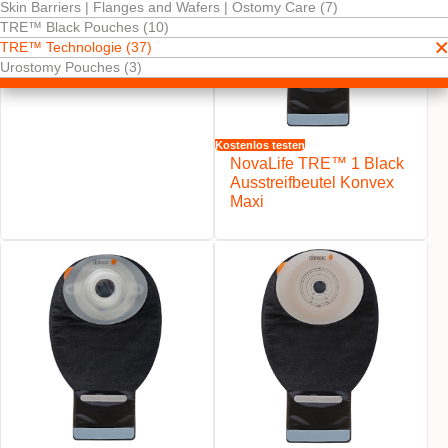
Dreifacher Schutz der Haut.
Skin Barriers | Flanges and Wafers | Ostomy Care (7)
TRE™ Black Pouches (10)
TRE™ Technologie (37)
Urostomy Pouches (3)
Kostenlos testen
NovaLife TRE™ 1 Black
Ausstreifbeutel Konvex
Maxi