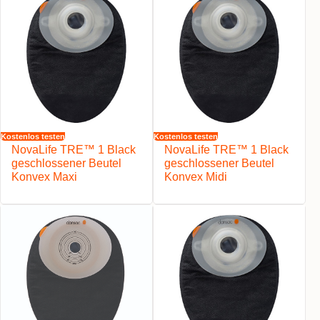
Kostenlos testen
Kostenlos testen
NovaLife TRE™ 1 Black
NovaLife TRE™ 1 Black
geschlossener Beutel
geschlossener Beutel
Konvex Maxi
Konvex Midi