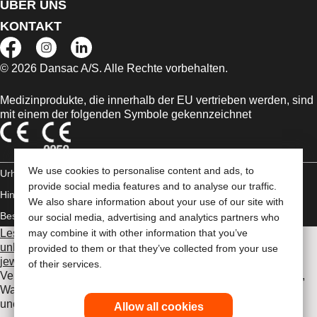
ÜBER UNS
KONTAKT
© 2026 Dansac A/S. Alle Rechte vorbehalten.
Medizinprodukte, die innerhalb der EU vertrieben werden, sind
mit einem der folgenden Symbole gekennzeichnet
We use cookies to personalise content and ads, to
Urheberrechts-
provide social media features and to analyse our traffic.
Hinweis/Nutzungsbedingungen
Impressum
Datenschutz-
We also share information about your use of our site with
Bestimmungen
Umgang mit Cookies
our social media, advertising and analytics partners who
Lesen Sie vor der Verwendung der angeführten Produkte
may combine it with other information that you’ve
unbedingt die gesamte Gebrauchsanweisung, die dem
provided to them or that they’ve collected from your use
jeweiligen Produkt beiliegt
. Dort finden Sie Angaben zum
of their services.
Verwendungszweck, eine Beschreibung, Kontraindikationen,
Warnhinweise, Vorsichtsmaßnahmen, Angaben zu
unerwünschten Ereignissen und die Gebrauchsanweisung.
Allow all cookies