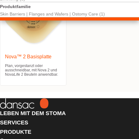
Produktfamilie
Skin Barriers | Flanges and Wafers | Ostomy Care (1)
Nova™ 2 Basisplatte
Plan, vorgestanzt oder
ausschneidbar, mit Nova 2 und
NovaLife 2 Beuteln anwendbar.
LEBEN MIT DEM STOMA
SERVICES
PRODUKTE