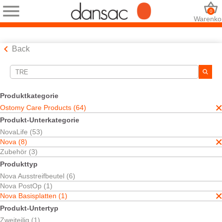
0
Warenko
Back
Suchwerkzeuge
Ihre Auswahl:
Produktkategorie
Ostomy Care Products
Ostomy Care Products (64)
Nova
Produkt-Unterkategorie
Nova Basisplatten
NovaLife (53)
tre
Nova (8)
Ihre Auswahl hat
1
Ergebnisse ergeben
Zubehör (3)
Sortieren nach:
Produkttyp
Nova Ausstreifbeutel (6)
Nova PostOp (1)
Nova Basisplatten (1)
Produkt-Untertyp
Zweiteilig (1)