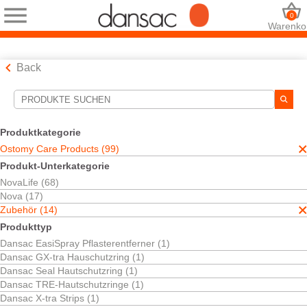
0
Warenko
Back
Suchwerkzeuge
Ihre Auswahl:
Produktkategorie
Ostomy Care Products
Ostomy Care Products (99)
Zubehör
Produkt-Unterkategorie
Irrigation
NovaLife (68)
Ihre Auswahl hat
1
Ergebnisse ergeben
Nova (17)
Sortieren nach:
Zubehör (14)
Produkttyp
Dansac EasiSpray Pflasterentferner (1)
Dansac GX-tra Hauschutzring (1)
Dansac Seal Hautschutzring (1)
Dansac TRE-Hautschutzringe (1)
Dansac X-tra Strips (1)