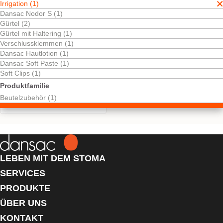
Irrigation (1)
Dansac Nodor S (1)
Gürtel (2)
Gürtel mit Haltering (1)
Verschlussklemmen (1)
Dansac Hautlotion (1)
Dansac Soft Paste (1)
Soft Clips (1)
Kostenlos testen
Irrigations-Set
Produktfamilie
Komplettes Set für die Irrigation.
Beutelzubehör (1)
LEBEN MIT DEM STOMA
SERVICES
PRODUKTE
ÜBER UNS
KONTAKT